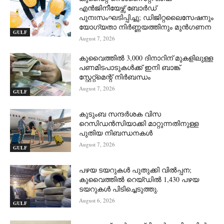
എൻജിനീയേഴ്സ് ബോർഡ്
പുനഃസംഘടിപ്പിച്ചു; ഡിജിറ്റലൈസേഷനും
യോഗ്യതാ നിർണ്ണയത്തിനും മുൻഗണന
GULF
August 7, 2026
കുവൈത്തിൽ 3,000 ദിനാറിന് മുകളിലുള്ള
പണമിടപാടുകൾക്ക് ഇനി ബാങ്ക്
സ്റ്റേറ്റ്‌മെന്റ് നിർബന്ധം
August 7, 2026
GULF
കുടുംബ സന്ദർശക വിസ
റെസിഡൻസിയാക്കി മാറ്റുന്നതിനുള്ള
പുതിയ നിബന്ധനകൾ
August 7, 2026
GULF
പഴയ ടയറുകൾ പുതുക്കി വിൽപ്പന;
കുവൈത്തിൽ റെയ്ഡിൽ 1,430 പഴയ
ടയറുകൾ പിടിച്ചെടുത്തു.
August 6, 2026
GULF