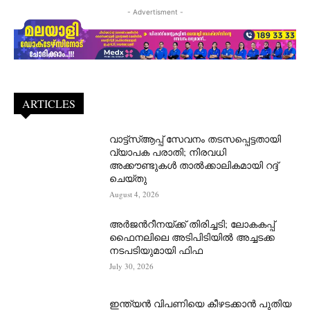
- Advertisment -
ARTICLES
വാട്ട്‌സ്ആപ്പ് സേവനം തടസപ്പെട്ടതായി
വ്യാപക പരാതി; നിരവധി
അക്കൗണ്ടുകൾ താൽക്കാലികമായി റദ്ദ്
ചെയ്തു
August 4, 2026
അർജന്‍റീനയ്ക്ക് തിരിച്ചടി; ലോകകപ്പ്
ഫൈനലിലെ അടിപിടിയിൽ അച്ചടക്ക
നടപടിയുമായി ഫിഫ
July 30, 2026
ഇന്ത്യൻ വിപണിയെ കീഴടക്കാന്‍ പുതിയ