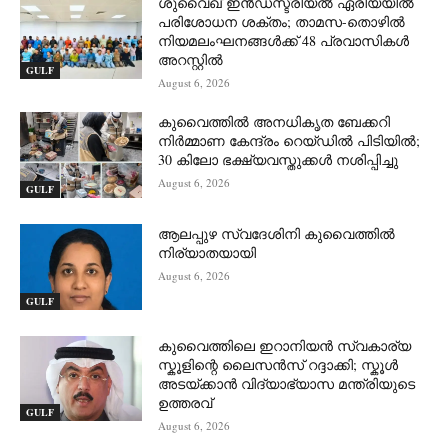
ശുവൈഖ് ഇൻഡസ്ട്രിയൽ ഏരിയയിൽ
പരിശോധന ശക്തം; താമസ-തൊഴിൽ
നിയമലംഘനങ്ങൾക്ക് 48 പ്രവാസികൾ
അറസ്റ്റിൽ
GULF
August 6, 2026
കുവൈത്തിൽ അനധികൃത ബേക്കറി
നിർമ്മാണ കേന്ദ്രം റെയ്ഡിൽ പിടിയിൽ;
30 കിലോ ഭക്ഷ്യവസ്തുക്കൾ നശിപ്പിച്ചു
August 6, 2026
GULF
ആലപ്പുഴ സ്വദേശിനി കുവൈത്തിൽ
നിര്യാതയായി
August 6, 2026
GULF
കുവൈത്തിലെ ഇറാനിയൻ സ്വകാര്യ
സ്കൂളിന്റെ ലൈസൻസ് റദ്ദാക്കി; സ്കൂൾ
അടയ്ക്കാൻ വിദ്യാഭ്യാസ മന്ത്രിയുടെ
ഉത്തരവ്
GULF
August 6, 2026