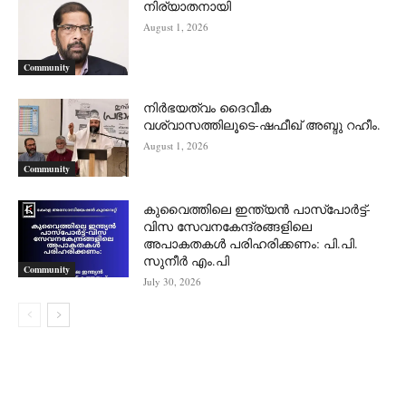
നിര്യാതനായി
August 1, 2026
Community
നിർഭയത്വം ദൈവീക
വശ്വാസത്തിലൂടെ-ഷഫീഖ് അബ്ദു റഹീം.
August 1, 2026
Community
കുവൈത്തിലെ ഇന്ത്യൻ പാസ്‌പോർട്ട്-
വിസ സേവനകേന്ദ്രങ്ങളിലെ
അപാകതകൾ പരിഹരിക്കണം: പി.പി.
സുനീർ എം.പി
Community
July 30, 2026