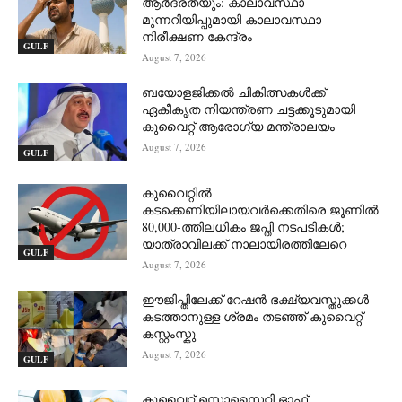
ആർദ്രതയും: കാലാവസ്ഥാ
മുന്നറിയിപ്പുമായി കാലാവസ്ഥാ
നിരീക്ഷണ കേന്ദ്രം
GULF
August 7, 2026
ബയോളജിക്കൽ ചികിത്സകൾക്ക്
ഏകീകൃത നിയന്ത്രണ ചട്ടക്കൂടുമായി
കുവൈറ്റ് ആരോഗ്യ മന്ത്രാലയം
August 7, 2026
GULF
കുവൈറ്റിൽ
കടക്കെണിയിലായവർക്കെതിരെ ജൂണിൽ
80,000-ത്തിലധികം ജപ്തി നടപടികൾ;
യാത്രാവിലക്ക് നാലായിരത്തിലേറെ
GULF
August 7, 2026
ഈജിപ്തിലേക്ക് റേഷൻ ഭക്ഷ്യവസ്തുക്കൾ
കടത്താനുള്ള ശ്രമം തടഞ്ഞ് കുവൈറ്റ്
കസ്റ്റംസ്കു
August 7, 2026
GULF
കുവൈറ്റ് സൊസൈറ്റി ഓഫ്