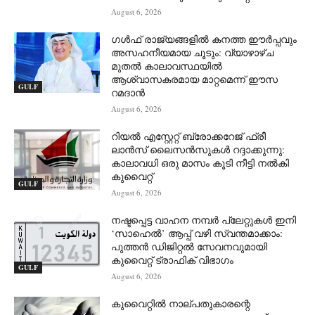
August 6, 2026
ഗൾഫ് രാജ്യങ്ങളിൽ കനത്ത ഈർപ്പവും
അസഹനീയമായ ചൂടും: വ്യാഴാഴ്ച
മുതൽ കാലാവസ്ഥയിൽ
ആശ്വാസകരമായ മാറ്റമെന്ന് ഈസ
GULF
റമദാൻ
August 6, 2026
റിയൽ എസ്റ്റേറ്റ് ബ്രോക്കറേജ് ഫ്രീ
ലാൻസ് ലൈസൻസുകൾ റദ്ദാക്കുന്നു:
കാലാവധി ഒരു മാസം കൂടി നീട്ടി നൽകി
കുവൈറ്റ്
GULF
August 6, 2026
നഷ്ടപ്പെട്ട വാഹന നമ്പർ പ്ലേറ്റുകൾ ഇനി
‘സാഹെൽ’ ആപ്പ് വഴി സ്വന്തമാക്കാം:
പുത്തൻ ഡിജിറ്റൽ സേവനവുമായി
കുവൈറ്റ് ട്രാഫിക് വിഭാഗം
GULF
August 6, 2026
കുവൈറ്റിൽ നാല്പതുകാരന്റെ