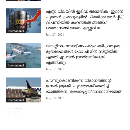
എണ്ണ വിലയില്‍ ഇടിവ്; അമേരിക്ക -ഇറാന്‍
പുത്തന്‍ കരാറുകളില്‍ പ്രതീക്ഷ അര്‍പ്പിച്ച്
വിപണിയില്‍ കുറഞ്ഞത് അഞ്ച്
ശതമാനത്തിലേറെ എണ്ണവില
International
July 27, 2026
വിയറ്റ്നാം ബോട്ട് അപകടം: മരിച്ചവരുടെ
മൃതദേഹങ്ങൾ ഹോ ചി മിൻ സിറ്റിയിൽ
എത്തിച്ചു; ഉടൻ ഇന്ത്യയിലേക്ക്
എത്തിക്കും
International
July 12, 2026
പറന്നുകൊണ്ടിരുന്ന വിമാനത്തിന്റെ
ജനൽ ഇളകി; പുറത്തേക്ക് തെറിച്ച്
യാത്രികൻ, രക്ഷപ്പെട്ടത് തലനാരിഴയ്ക്ക്
July 10, 2026
International