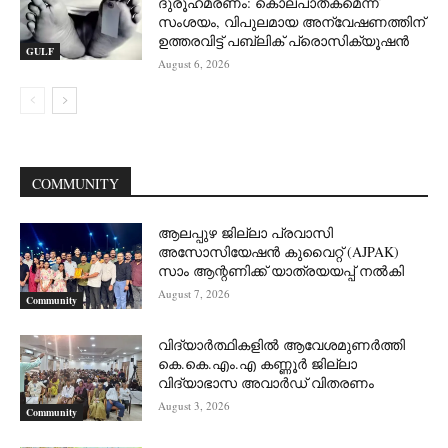
ദുരൂഹമരണം: കൊലപാതകമെന്ന്
സംശയം, വിപുലമായ അന്വേഷണത്തിന്
ഉത്തരവിട്ട് പബ്ലിക് പ്രൊസിക്യൂഷൻ
GULF
August 6, 2026
COMMUNITY
ആലപ്പുഴ ജില്ലാ പ്രവാസി
അസോസിയേഷൻ കുവൈറ്റ് (AJPAK)
സാം ആന്റണിക്ക് യാത്രയയപ്പ് നൽകി
August 7, 2026
Community
വിദ്യാർത്ഥികളിൽ ആവേശമുണർത്തി
കെ.കെ.എം.എ കണ്ണൂർ ജില്ലാ
വിദ്യാഭാസ അവാർഡ് വിതരണം
August 3, 2026
Community