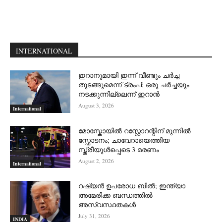
INTERNATIONAL
ഇറാനുമായി ഇന്ന് വീണ്ടും ചര്‍ച്ച
തുടങ്ങുമെന്ന് ട്രംപ്; ഒരു ചര്‍ച്ചയും
നടക്കുന്നില്ലെന്ന് ഇറാന്‍
August 3, 2026
International
മോസ്കോയിൽ റസ്റ്റോറന്റിന് മുന്നിൽ
സ്ഫോടനം; ചാവേറായെത്തിയ
സ്ത്രീയുൾപ്പെടെ 3 മരണം
August 2, 2026
International
റഷ്യന്‍ ഉപരോധ ബില്‍; ഇന്ത്യാ
അമേരിക്ക ബന്ധത്തില്‍
അസ്വസ്ഥതകള്‍
July 31, 2026
INDIA