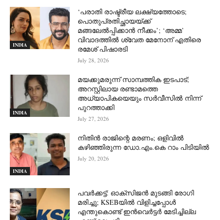
‘പരാതി രാഷ്ട്രീയ ലക്ഷ്യത്തോടെ;
പൊതുപ്രതിച്ഛായയ്ക്ക്
മങ്ങലേല്‍പ്പിക്കാന്‍ നീക്കം’; ‘അമ്മ’
വിവാദത്തില്‍ ശ്വേത മേനോന് എതിരെ
INDIA
രമേശ് പിഷാരടി
July 28, 2026
മയക്കുമരുന്ന് സാമ്പത്തിക ഇടപാട്;
അറസ്റ്റിലായ രണ്ടാമത്തെ
അധ്യാപികയെയും സർവീസിൽ നിന്ന്
പുറത്താക്കി
INDIA
July 27, 2026
നിതിൻ രാജിന്റെ മരണം; ഒളിവിൽ
കഴിഞ്ഞിരുന്ന ഡോ.എം.കെ റാം പിടിയിൽ
July 20, 2026
INDIA
പവർക്കട്ട്: ഓക്‌സിജൻ മുടങ്ങി രോഗി
മരിച്ചു; KSEBയിൽ വിളിച്ചപ്പോൾ
എന്തുകൊണ്ട് ഇൻവെർട്ടർ മേടിച്ചില്ല