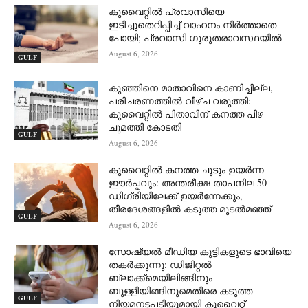
കുവൈറ്റിൽ പ്രവാസിയെ
ഇടിച്ചുതെറിപ്പിച്ച് വാഹനം നിർത്താതെ
പോയി; പ്രവാസി ഗുരുതരാവസ്ഥയിൽ
August 6, 2026
GULF
കുഞ്ഞിനെ മാതാവിനെ കാണിച്ചില്ല,
പരിചരണത്തിൽ വീഴ്ച വരുത്തി:
കുവൈറ്റിൽ പിതാവിന് കനത്ത പിഴ
ചുമത്തി കോടതി
GULF
August 6, 2026
കുവൈറ്റിൽ കനത്ത ചൂടും ഉയർന്ന
ഈർപ്പവും: അന്തരീക്ഷ താപനില 50
ഡിഗ്രിയിലേക്ക് ഉയർന്നേക്കും,
തീരദേശങ്ങളിൽ കടുത്ത മൂടൽമഞ്ഞ്
GULF
August 6, 2026
സോഷ്യൽ മീഡിയ കുട്ടികളുടെ ഭാവിയെ
തകർക്കുന്നു: ഡിജിറ്റൽ
ബ്ലാക്ക്‌മെയിലിങ്ങിനും
ബുള്ളിയിങ്ങിനുമെതിരെ കടുത്ത
GULF
നിയമനടപടിയുമായി കുവൈറ്റ്