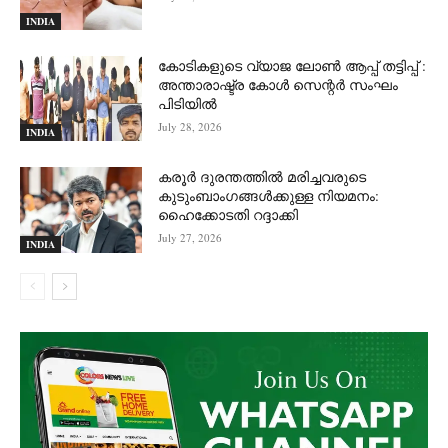
INDIA
കോടികളുടെ വ്യാജ ലോൺ ആപ്പ് തട്ടിപ്പ് :
അന്താരാഷ്ട്ര കോൾ സെന്റർ സംഘം
പിടിയില്‍
July 28, 2026
INDIA
കരൂർ ദുരന്തത്തിൽ മരിച്ചവരുടെ
കുടുംബാംഗങ്ങൾക്കുള്ള നിയമനം:
ഹൈക്കോടതി റദ്ദാക്കി
July 27, 2026
INDIA