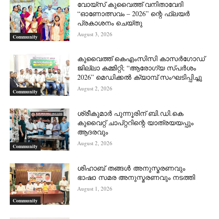
വോയ്സ് കുവൈത്ത് വനിതാവേദി
“ഓണോത്സവം – 2026” ന്റെ ഫ്ലയർ
പ്രകാശനം ചെയ്തു
August 3, 2026
Community
കുവൈത്ത് കെഎംസിസി കാസർഗോഡ്
ജില്ലാ കമ്മിറ്റി; “ആരോഗ്യ സ്പർശം
2026” മെഡിക്കൽ ക്യാമ്പ് സംഘടിപ്പിച്ചു
August 2, 2026
Community
ശ്രീകുമാർ പുന്നൂരിന് ബി.ഡി.കെ
കുവൈറ്റ് ചാപ്റ്ററിന്റെ യാത്രയയപ്പും
ആദരവും
August 2, 2026
Community
ശിഹാബ് തങ്ങൾ അനുസ്മരണവും
ഭാഷാ സമര അനുസ്മരണവും നടത്തി
August 1, 2026
Community