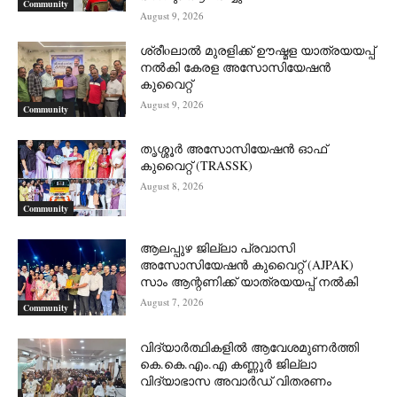
Community
August 9, 2026
ശ്രീoലാൽ മുരളിക്ക് ഊഷ്മള യാത്രയയപ്പ്
നൽകി കേരള അസോസിയേഷൻ
കുവൈറ്റ്
August 9, 2026
Community
തൃശ്ശൂർ അസോസിയേഷൻ ഓഫ്
കുവൈറ്റ്‌ (TRASSK)
August 8, 2026
Community
ആലപ്പുഴ ജില്ലാ പ്രവാസി
അസോസിയേഷൻ കുവൈറ്റ് (AJPAK)
സാം ആന്റണിക്ക് യാത്രയയപ്പ് നൽകി
August 7, 2026
Community
വിദ്യാർത്ഥികളിൽ ആവേശമുണർത്തി
കെ.കെ.എം.എ കണ്ണൂർ ജില്ലാ
വിദ്യാഭാസ അവാർഡ് വിതരണം