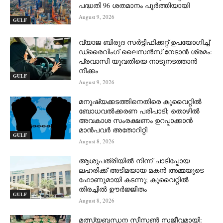
പദ്ധതി 96 ശതമാനം പൂർത്തിയായി
August 9, 2026
GULF
വ്യാജ ബിരുദ സർട്ടിഫിക്കറ്റ് ഉപയോഗിച്ച്
ഡ്രൈവിംഗ് ലൈസൻസ് നേടാൻ ശ്രമം:
പ്രവാസി യുവതിയെ നാടുനടത്താൻ
നീക്കം
GULF
August 9, 2026
മനുഷ്യക്കടത്തിനെതിരെ കുവൈറ്റിൽ
ബോധവൽക്കരണ പരിപാടി; തൊഴിൽ
അവകാശ സംരക്ഷണം ഉറപ്പാക്കാൻ
മാൻപവർ അതോറിറ്റി
GULF
August 8, 2026
ആശുപത്രിയിൽ നിന്ന് ചാടിപ്പോയ
ലഹരിക്ക് അടിമയായ മകൻ അമ്മയുടെ
ഫോണുമായി കടന്നു; കുവൈറ്റിൽ
തിരച്ചിൽ ഊർജ്ജിതം
GULF
August 8, 2026
മത്സ്യബന്ധന സീസൺ സജീവമായി: