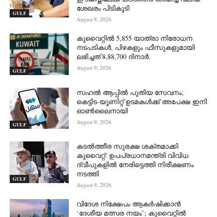
ശേഖരം പിടികൂടി
GULF
August 9, 2026
കുവൈറ്റിൽ 5,855 യാത്രാ നിരോധന
നടപടികൾ, പിഴകളും ഫീസുകളുമായി
ലഭിച്ചത് 8,88,700 ദിനാർ.
August 9, 2026
GULF
സഹൽ ആപ്പിൽ പുതിയ സേവനം;
കെട്ടിട-യൂണിറ്റ് ഉടമകൾക്ക് അപേക്ഷ ഇനി
ഓൺലൈനായി
August 9, 2026
GULF
കടൽത്തീര സുരക്ഷ ശക്തമാക്കി
കുവൈറ്റ്: ഉപപ്രധാനമന്ത്രി വിവിധ
ദ്വീപുകളിൽ നേരിട്ടെത്തി നിരീക്ഷണം
നടത്തി
GULF
August 9, 2026
വിദേശ നിക്ഷേപം ആകർഷിക്കാൻ
‘ദേശീയ മത്സര നയം’; കുവൈറ്റിൽ