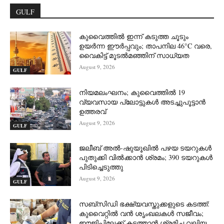
GULF
കുവൈത്തിൽ ഇന്ന് കടുത്ത ചൂടും
ഉയർന്ന ഈർപ്പവും; താപനില 46°C വരെ,
വൈകിട്ട് മൂടൽമഞ്ഞിന് സാധ്യത
August 9, 2026
GULF
നിയമലംഘനം; കുവൈത്തിൽ 19
വ്യവസായ പ്ലോട്ടുകൾ അടച്ചുപൂട്ടാൻ
ഉത്തരവ്
August 9, 2026
GULF
ജലീബ് അൽ-ഷുയൂഖിൽ പഴയ ടയറുകൾ
പുതുക്കി വിൽക്കാൻ ശ്രമം; 390 ടയറുകൾ
പിടിച്ചെടുത്തു
August 9, 2026
GULF
സബ്‌സിഡി ഭക്ഷ്യവസ്തുക്കളുടെ കടത്ത്:
കുവൈറ്റിൽ വൻ ശൃംഖലകൾ സജീവം;
ഈജിപ്തിലേക്ക് കടത്താൻ ശ്രമിച്ച വലിയ