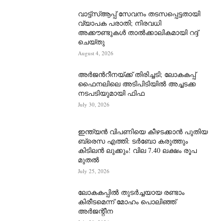
വാട്ട്‌സ്ആപ്പ് സേവനം തടസപ്പെട്ടതായി
വ്യാപക പരാതി; നിരവധി
അക്കൗണ്ടുകൾ താൽക്കാലികമായി റദ്ദ്
ചെയ്തു
August 4, 2026
അർജന്‍റീനയ്ക്ക് തിരിച്ചടി; ലോകകപ്പ്
ഫൈനലിലെ അടിപിടിയിൽ അച്ചടക്ക
നടപടിയുമായി ഫിഫ
July 30, 2026
ഇന്ത്യൻ വിപണിയെ കീഴടക്കാന്‍ പുതിയ
ബ്രെസ എത്തി: ടർബോ കരുത്തും
കിടിലൻ ലുക്കും! വില 7.40 ലക്ഷം രൂപ
മുതൽ
July 25, 2026
ലോകകപ്പിൽ തുടർച്ചയായ രണ്ടാം
കിരീടമെന്ന് മോഹം പൊലിഞ്ഞ്
അർ‍ജന്റീന