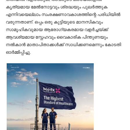
കൃത്യമായ മേൽനോട്ടവും ശ്രദ്ധയും പുലർത്തുക
എന്നിവയെല്ലാം സംരക്ഷണാവകാശത്തിന്റെ പരിധിയിൽ
വരുന്നതാണ്. ഒപ്പം ഒരു കുട്ടിയുടെ മാനസികവും
സാമൂഹികവുമായ ആരോഗ്യകരമായ വളർച്ചയ്ക്ക്
ആവശ്യമായ സ്നേഹവും വൈകാരിക പിന്തുണയും
നൽകാൻ മാതാപിതാക്കൾക്ക് സാധിക്കണമെന്നും കോടതി
ഓർമ്മിപ്പിച്ചു.