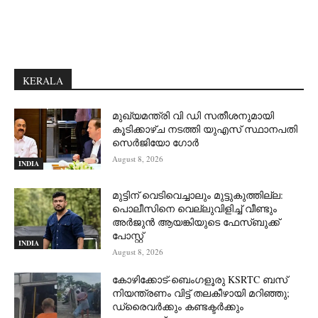
KERALA
മുഖ്യമന്ത്രി വി ഡി സതീശനുമായി
കൂടിക്കാഴ്ച നടത്തി യുഎസ് സ്ഥാനപതി
സെര്‍ജിയോ ഗോര്‍
August 8, 2026
INDIA
മുട്ടിന് വെടിവെച്ചാലും മുട്ടുകുത്തില്ല:
പൊലീസിനെ വെല്ലുവിളിച്ച് വീണ്ടും
അർജുൻ ആയങ്കിയുടെ ഫേസ്ബുക്ക്
പോസ്റ്റ്
INDIA
August 8, 2026
കോഴിക്കോട്-ബെംഗളൂരു KSRTC ബസ്
നിയന്ത്രണം വിട്ട് തലകീഴായി മറിഞ്ഞു;
ഡ്രെെവർക്കും കണ്ടക്ടർക്കും