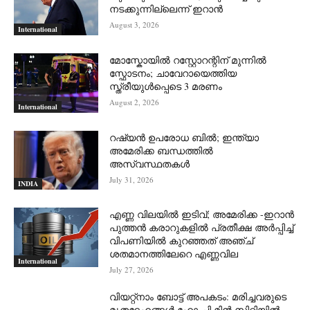
നടക്കുന്നില്ലെന്ന് ഇറാന്‍
August 3, 2026
International
മോസ്കോയിൽ റസ്റ്റോറന്റിന് മുന്നിൽ
സ്ഫോടനം; ചാവേറായെത്തിയ
സ്ത്രീയുൾപ്പെടെ 3 മരണം
August 2, 2026
International
റഷ്യന്‍ ഉപരോധ ബില്‍; ഇന്ത്യാ
അമേരിക്ക ബന്ധത്തില്‍
അസ്വസ്ഥതകള്‍
July 31, 2026
INDIA
എണ്ണ വിലയില്‍ ഇടിവ്; അമേരിക്ക -ഇറാന്‍
പുത്തന്‍ കരാറുകളില്‍ പ്രതീക്ഷ അര്‍പ്പിച്ച്
വിപണിയില്‍ കുറഞ്ഞത് അഞ്ച്
ശതമാനത്തിലേറെ എണ്ണവില
International
July 27, 2026
വിയറ്റ്നാം ബോട്ട് അപകടം: മരിച്ചവരുടെ
മൃതദേഹങ്ങൾ ഹോ ചി മിൻ സിറ്റിയിൽ