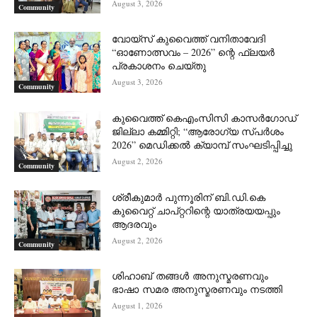
August 3, 2026
Community
വോയ്സ് കുവൈത്ത് വനിതാവേദി
“ഓണോത്സവം – 2026” ന്റെ ഫ്ലയർ
പ്രകാശനം ചെയ്തു
August 3, 2026
Community
കുവൈത്ത് കെഎംസിസി കാസർഗോഡ്
ജില്ലാ കമ്മിറ്റി; “ആരോഗ്യ സ്പർശം
2026” മെഡിക്കൽ ക്യാമ്പ് സംഘടിപ്പിച്ചു
August 2, 2026
Community
ശ്രീകുമാർ പുന്നൂരിന് ബി.ഡി.കെ
കുവൈറ്റ് ചാപ്റ്ററിന്റെ യാത്രയയപ്പും
ആദരവും
August 2, 2026
Community
ശിഹാബ് തങ്ങൾ അനുസ്മരണവും
ഭാഷാ സമര അനുസ്മരണവും നടത്തി
August 1, 2026