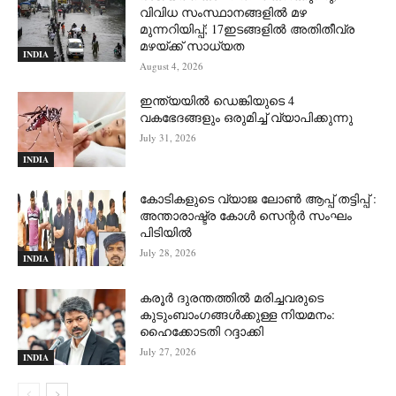
വിവിധ സംസ്ഥാനങ്ങളിൽ മഴ
മുന്നറിയിപ്പ്; 17ഇടങ്ങളിൽ അതിതീവ്ര
മഴയ്ക്ക് സാധ്യത
INDIA
August 4, 2026
ഇന്ത്യയിൽ ഡെങ്കിയുടെ 4
വകഭേദങ്ങളും ഒരുമിച്ച് വ്യാപിക്കുന്നു
July 31, 2026
INDIA
കോടികളുടെ വ്യാജ ലോൺ ആപ്പ് തട്ടിപ്പ് :
അന്താരാഷ്ട്ര കോൾ സെന്റർ സംഘം
പിടിയില്‍
July 28, 2026
INDIA
കരൂർ ദുരന്തത്തിൽ മരിച്ചവരുടെ
കുടുംബാംഗങ്ങൾക്കുള്ള നിയമനം:
ഹൈക്കോടതി റദ്ദാക്കി
July 27, 2026
INDIA