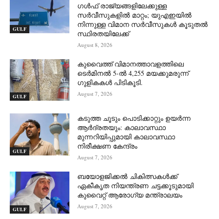
ഗൾഫ് രാജ്യങ്ങളിലേക്കുള്ള
സർവീസുകളിൽ മാറ്റം; യുഎഇയിൽ
നിന്നുള്ള വിമാന സർവീസുകൾ കൂടുതൽ
GULF
സ്ഥിരതയിലേക്ക്
August 8, 2026
കുവൈത്ത് വിമാനത്താവളത്തിലെ
ടെർമിനൽ 5-ൽ 4,255 മയക്കുമരുന്ന്
ഗുളികകൾ പിടികൂടി.
August 7, 2026
GULF
കടുത്ത ചൂടും പൊടിക്കാറ്റും ഉയർന്ന
ആർദ്രതയും: കാലാവസ്ഥാ
മുന്നറിയിപ്പുമായി കാലാവസ്ഥാ
നിരീക്ഷണ കേന്ദ്രം
GULF
August 7, 2026
ബയോളജിക്കൽ ചികിത്സകൾക്ക്
ഏകീകൃത നിയന്ത്രണ ചട്ടക്കൂടുമായി
കുവൈറ്റ് ആരോഗ്യ മന്ത്രാലയം
August 7, 2026
GULF