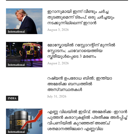
ഇറാനുമായി ഇന്ന് വീണ്ടും ചര്‍ച്ച
തുടങ്ങുമെന്ന് ട്രംപ്; ഒരു ചര്‍ച്ചയും
നടക്കുന്നില്ലെന്ന് ഇറാന്‍
August 3, 2026
International
മോസ്കോയിൽ റസ്റ്റോറന്റിന് മുന്നിൽ
സ്ഫോടനം; ചാവേറായെത്തിയ
സ്ത്രീയുൾപ്പെടെ 3 മരണം
August 2, 2026
International
റഷ്യന്‍ ഉപരോധ ബില്‍; ഇന്ത്യാ
അമേരിക്ക ബന്ധത്തില്‍
അസ്വസ്ഥതകള്‍
July 31, 2026
INDIA
എണ്ണ വിലയില്‍ ഇടിവ്; അമേരിക്ക -ഇറാന്‍
പുത്തന്‍ കരാറുകളില്‍ പ്രതീക്ഷ അര്‍പ്പിച്ച്
വിപണിയില്‍ കുറഞ്ഞത് അഞ്ച്
ശതമാനത്തിലേറെ എണ്ണവില
International