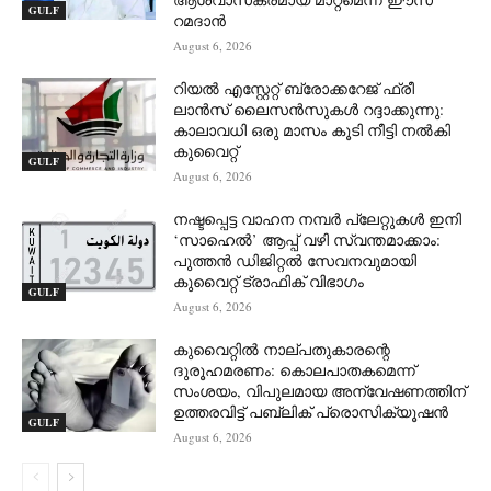
GULF
റമദാൻ
August 6, 2026
റിയൽ എസ്റ്റേറ്റ് ബ്രോക്കറേജ് ഫ്രീ
ലാൻസ് ലൈസൻസുകൾ റദ്ദാക്കുന്നു:
കാലാവധി ഒരു മാസം കൂടി നീട്ടി നൽകി
കുവൈറ്റ്
GULF
August 6, 2026
നഷ്ടപ്പെട്ട വാഹന നമ്പർ പ്ലേറ്റുകൾ ഇനി
‘സാഹെൽ’ ആപ്പ് വഴി സ്വന്തമാക്കാം:
പുത്തൻ ഡിജിറ്റൽ സേവനവുമായി
കുവൈറ്റ് ട്രാഫിക് വിഭാഗം
GULF
August 6, 2026
കുവൈറ്റിൽ നാല്പതുകാരന്റെ
ദുരൂഹമരണം: കൊലപാതകമെന്ന്
സംശയം, വിപുലമായ അന്വേഷണത്തിന്
ഉത്തരവിട്ട് പബ്ലിക് പ്രൊസിക്യൂഷൻ
GULF
August 6, 2026