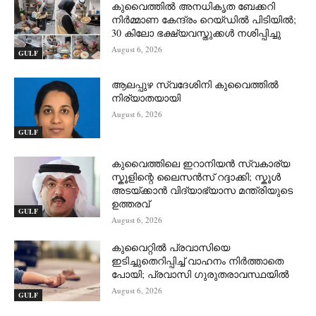
കുവൈത്തിൽ അനധികൃത ബേക്കറി
നിർമ്മാണ കേന്ദ്രം റെയ്ഡിൽ പിടിയിൽ;
30 കിലോ ഭക്ഷ്യവസ്തുക്കൾ നശിപ്പിച്ചു
August 6, 2026
GULF
ആലപ്പുഴ സ്വദേശിനി കുവൈത്തിൽ
നിര്യാതയായി
August 6, 2026
GULF
കുവൈത്തിലെ ഇറാനിയൻ സ്വകാര്യ
സ്കൂളിന്റെ ലൈസൻസ് റദ്ദാക്കി; സ്കൂൾ
അടയ്ക്കാൻ വിദ്യാഭ്യാസ മന്ത്രിയുടെ
ഉത്തരവ്
GULF
August 6, 2026
കുവൈറ്റിൽ പ്രവാസിയെ
ഇടിച്ചുതെറിപ്പിച്ച് വാഹനം നിർത്താതെ
പോയി; പ്രവാസി ഗുരുതരാവസ്ഥയിൽ
August 6, 2026
GULF