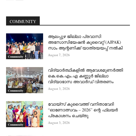
COMMUNITY
ആലപ്പുഴ ജില്ലാ പ്രവാസി
അസോസിയേഷൻ കുവൈറ്റ് (AJPAK)
സാം ആന്റണിക്ക് യാത്രയയപ്പ് നൽകി
August 7, 2026
Community
വിദ്യാർത്ഥികളിൽ ആവേശമുണർത്തി
കെ.കെ.എം.എ കണ്ണൂർ ജില്ലാ
വിദ്യാഭാസ അവാർഡ് വിതരണം
August 3, 2026
Community
വോയ്സ് കുവൈത്ത് വനിതാവേദി
“ഓണോത്സവം – 2026” ന്റെ ഫ്ലയർ
പ്രകാശനം ചെയ്തു
August 3, 2026
Community