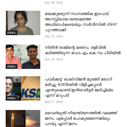
July 28, 2026
മയക്കുമരുന്ന് സാമ്പത്തിക ഇടപാട്;
അറസ്റ്റിലായ രണ്ടാമത്തെ
അധ്യാപികയെയും സർവീസിൽ നിന്ന്
പുറത്താക്കി
INDIA
July 27, 2026
നിതിൻ രാജിന്റെ മരണം; ഒളിവിൽ
കഴിഞ്ഞിരുന്ന ഡോ.എം.കെ റാം പിടിയിൽ
July 20, 2026
INDIA
പവർക്കട്ട്: ഓക്‌സിജൻ മുടങ്ങി രോഗി
മരിച്ചു; KSEBയിൽ വിളിച്ചപ്പോൾ
എന്തുകൊണ്ട് ഇൻവെർട്ടർ മേടിച്ചില്ല
എന്ന് മറുപടി
INDIA
July 17, 2026
വൈദ്യുതി നിയന്ത്രണത്തിൽ വലഞ്ഞ്
ജനം; എപ്പോൾ പോകുമെന്നെങ്കിലും
പറയൂ എന്ന് ജനം