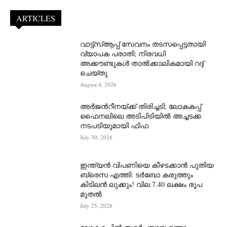
ARTICLES
വാട്ട്‌സ്ആപ്പ് സേവനം തടസപ്പെട്ടതായി
വ്യാപക പരാതി; നിരവധി
അക്കൗണ്ടുകൾ താൽക്കാലികമായി റദ്ദ്
ചെയ്തു
August 4, 2026
അർജന്‍റീനയ്ക്ക് തിരിച്ചടി; ലോകകപ്പ്
ഫൈനലിലെ അടിപിടിയിൽ അച്ചടക്ക
നടപടിയുമായി ഫിഫ
July 30, 2026
ഇന്ത്യൻ വിപണിയെ കീഴടക്കാന്‍ പുതിയ
ബ്രെസ എത്തി: ടർബോ കരുത്തും
കിടിലൻ ലുക്കും! വില 7.40 ലക്ഷം രൂപ
മുതൽ
July 25, 2026