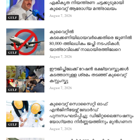
ഏകീകൃത നിയന്ത്രണ ചട്ടക്കൂടുമായി
കുവൈറ്റ് ആരോഗ്യ മന്ത്രാലയം
August 7, 2026
GULF
കുവൈറ്റിൽ
കടക്കെണിയിലായവർക്കെതിരെ ജൂണിൽ
80,000-ത്തിലധികം ജപ്തി നടപടികൾ;
യാത്രാവിലക്ക് നാലായിരത്തിലേറെ
GULF
August 7, 2026
ഈജിപ്തിലേക്ക് റേഷൻ ഭക്ഷ്യവസ്തുക്കൾ
കടത്താനുള്ള ശ്രമം തടഞ്ഞ് കുവൈറ്റ്
കസ്റ്റംസ്കു
August 7, 2026
GULF
കുവൈറ്റ് സൊസൈറ്റി ഓഫ്
എൻജിനീയേഴ്സ് ബോർഡ്
പുനഃസംഘടിപ്പിച്ചു; ഡിജിറ്റലൈസേഷനും
യോഗ്യതാ നിർണ്ണയത്തിനും മുൻഗണന
GULF
August 7, 2026