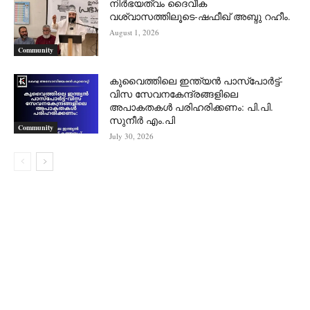
നിർഭയത്വം ദൈവീക
വശ്വാസത്തിലൂടെ-ഷഫീഖ് അബ്ദു റഹീം.
August 1, 2026
Community
കുവൈത്തിലെ ഇന്ത്യൻ പാസ്‌പോർട്ട്-
വിസ സേവനകേന്ദ്രങ്ങളിലെ
അപാകതകൾ പരിഹരിക്കണം: പി.പി.
സുനീർ എം.പി
Community
July 30, 2026