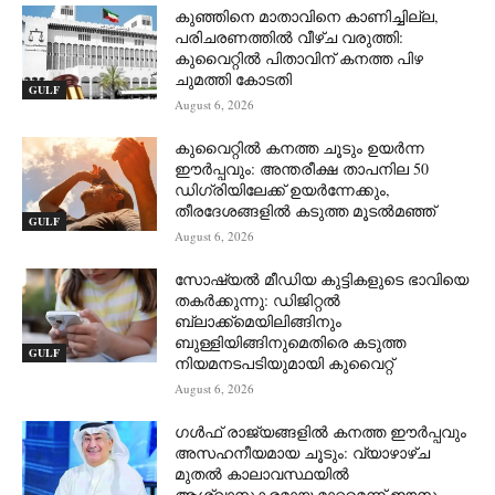
കുഞ്ഞിനെ മാതാവിനെ കാണിച്ചില്ല,
പരിചരണത്തിൽ വീഴ്ച വരുത്തി:
കുവൈറ്റിൽ പിതാവിന് കനത്ത പിഴ
ചുമത്തി കോടതി
GULF
August 6, 2026
കുവൈറ്റിൽ കനത്ത ചൂടും ഉയർന്ന
ഈർപ്പവും: അന്തരീക്ഷ താപനില 50
ഡിഗ്രിയിലേക്ക് ഉയർന്നേക്കും,
തീരദേശങ്ങളിൽ കടുത്ത മൂടൽമഞ്ഞ്
GULF
August 6, 2026
സോഷ്യൽ മീഡിയ കുട്ടികളുടെ ഭാവിയെ
തകർക്കുന്നു: ഡിജിറ്റൽ
ബ്ലാക്ക്‌മെയിലിങ്ങിനും
ബുള്ളിയിങ്ങിനുമെതിരെ കടുത്ത
GULF
നിയമനടപടിയുമായി കുവൈറ്റ്
August 6, 2026
ഗൾഫ് രാജ്യങ്ങളിൽ കനത്ത ഈർപ്പവും
അസഹനീയമായ ചൂടും: വ്യാഴാഴ്ച
മുതൽ കാലാവസ്ഥയിൽ
ആശ്വാസകരമായ മാറ്റമെന്ന് ഈസ