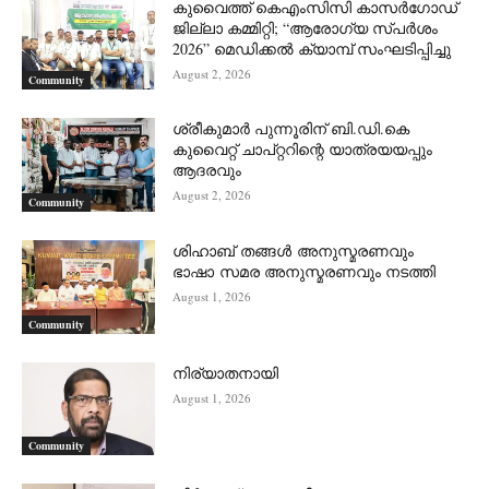
കുവൈത്ത് കെഎംസിസി കാസർഗോഡ്
ജില്ലാ കമ്മിറ്റി; “ആരോഗ്യ സ്പർശം
2026” മെഡിക്കൽ ക്യാമ്പ് സംഘടിപ്പിച്ചു
August 2, 2026
Community
ശ്രീകുമാർ പുന്നൂരിന് ബി.ഡി.കെ
കുവൈറ്റ് ചാപ്റ്ററിന്റെ യാത്രയയപ്പും
ആദരവും
August 2, 2026
Community
ശിഹാബ് തങ്ങൾ അനുസ്മരണവും
ഭാഷാ സമര അനുസ്മരണവും നടത്തി
August 1, 2026
Community
നിര്യാതനായി
August 1, 2026
Community