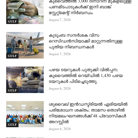
കുവൈത്തിൽ 3,000 ദിനാറിന് മുകളിലുള്ള
പണമിടപാടുകൾക്ക് ഇനി ബാങ്ക്
സ്റ്റേറ്റ്‌മെന്റ് നിർബന്ധം
August 7, 2026
GULF
കുടുംബ സന്ദർശക വിസ
റെസിഡൻസിയാക്കി മാറ്റുന്നതിനുള്ള
പുതിയ നിബന്ധനകൾ
August 7, 2026
GULF
പഴയ ടയറുകൾ പുതുക്കി വിൽപ്പന;
കുവൈത്തിൽ റെയ്ഡിൽ 1,430 പഴയ
ടയറുകൾ പിടിച്ചെടുത്തു.
August 6, 2026
GULF
ശുവൈഖ് ഇൻഡസ്ട്രിയൽ ഏരിയയിൽ
പരിശോധന ശക്തം; താമസ-തൊഴിൽ
നിയമലംഘനങ്ങൾക്ക് 48 പ്രവാസികൾ
അറസ്റ്റിൽ
GULF
August 6, 2026