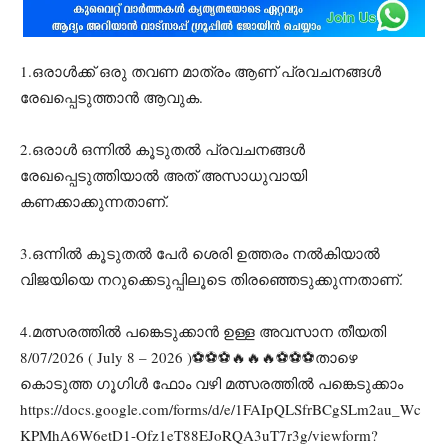
1.ഒരാൾക്ക് ഒരു തവണ മാത്രം ആണ് പ്രവചനങ്ങൾ
രേഖപ്പെടുത്താൻ ആവുക.
2.ഒരാൾ ഒന്നിൽ കൂടുതൽ പ്രവചനങ്ങൾ
രേഖപ്പെടുത്തിയാൽ അത് അസാധുവായി
കണക്കാക്കുന്നതാണ്.
3.ഒന്നിൽ കൂടുതൽ പേർ ശെരി ഉത്തരം നൽകിയാൽ
വിജയിയെ നറുക്കെടുപ്പിലൂടെ തിരഞ്ഞെടുക്കുന്നതാണ്.
4.മത്സരത്തിൽ പങ്കെടുക്കാൻ ഉള്ള അവസാന തീയതി
8/07/2026 ( July 8 – 2026 )⚽️⚽️⚽️🔥🔥🔥⚽️⚽️⚽️താഴെ
കൊടുത്ത ഗൂഗിൾ ഫോം വഴി മത്സരത്തിൽ പങ്കെടുക്കാം
https://docs.google.com/forms/d/e/1FAIpQLSfrBCgSLm2au_Wc
KPMhA6W6etD1-Ofz1eT88EJoRQA3uT7r3g/viewform?