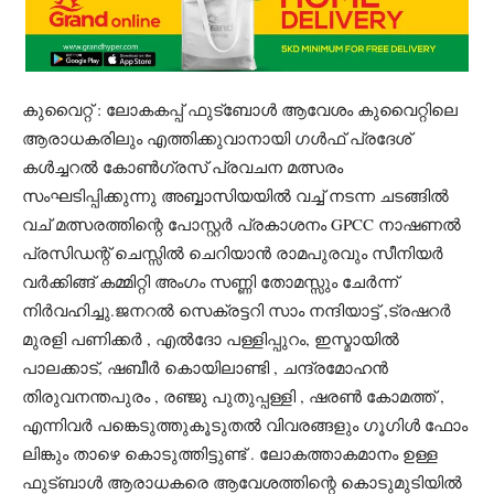
കുവൈറ്റ് : ലോകകപ്പ് ഫുട്ബോൾ ആവേശം കുവൈറ്റിലെ
ആരാധകരിലും എത്തിക്കുവാനായി ഗൾഫ് പ്രദേശ്
കൾച്ചറൽ കോൺഗ്രസ് പ്രവചന മത്സരം
സംഘടിപ്പിക്കുന്നു അബ്ബാസിയയിൽ വച്ച് നടന്ന ചടങ്ങിൽ
വച്‌ മത്സരത്തിന്റെ പോസ്റ്റർ പ്രകാശനം GPCC നാഷണൽ
പ്രസിഡന്റ് ചെസ്സിൽ ചെറിയാൻ രാമപുരവും സീനിയർ
വർക്കിങ്ങ് കമ്മിറ്റി അംഗം സണ്ണി തോമസ്സും ചേർന്ന്
നിർവഹിച്ചു.ജനറൽ സെക്രട്ടറി സാം നന്ദിയാട്ട്‌ ,ട്രഷറർ
മുരളി പണിക്കർ , എൽദോ പള്ളിപ്പുറം, ഇസ്മായിൽ
പാലക്കാട്, ഷബീർ കൊയിലാണ്ടി , ചന്ദ്രമോഹൻ
തിരുവനന്തപുരം , രഞ്ജു പുതുപ്പള്ളി , ഷരൺ കോമത്ത് ,
എന്നിവർ പങ്കെടുത്തുകൂടുതൽ വിവരങ്ങളും ഗൂഗിൾ ഫോം
ലിങ്കും താഴെ കൊടുത്തിട്ടുണ്ട് . ലോകത്താകമാനം ഉള്ള
ഫുട്ബാൾ ആരാധകരെ ആവേശത്തിന്റെ കൊടുമുടിയിൽ