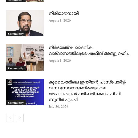
നിര്യാതനായി
August 1, 2026
Community
നിർഭയത്വം ദൈവീക
വശ്വാസത്തിലൂടെ-ഷഫീഖ് അബ്ദു റഹീം.
August 1, 2026
Community
കുവൈത്തിലെ ഇന്ത്യൻ പാസ്‌പോർട്ട്-
വിസ സേവനകേന്ദ്രങ്ങളിലെ
അപാകതകൾ പരിഹരിക്കണം: പി.പി.
സുനീർ എം.പി
Community
July 30, 2026