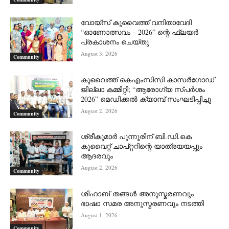
വോയ്സ് കുവൈത്ത് വനിതാവേദി
“ഓണോത്സവം – 2026” ന്റെ ഫ്ലയർ
പ്രകാശനം ചെയ്തു
August 3, 2026
Community
കുവൈത്ത് കെഎംസിസി കാസർഗോഡ്
ജില്ലാ കമ്മിറ്റി; “ആരോഗ്യ സ്പർശം
2026” മെഡിക്കൽ ക്യാമ്പ് സംഘടിപ്പിച്ചു
August 2, 2026
Community
ശ്രീകുമാർ പുന്നൂരിന് ബി.ഡി.കെ
കുവൈറ്റ് ചാപ്റ്ററിന്റെ യാത്രയയപ്പും
ആദരവും
August 2, 2026
Community
ശിഹാബ് തങ്ങൾ അനുസ്മരണവും
ഭാഷാ സമര അനുസ്മരണവും നടത്തി
August 1, 2026
Community