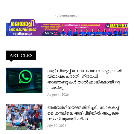
- Advertisment -
ARTICLES
വാട്ട്‌സ്ആപ്പ് സേവനം തടസപ്പെട്ടതായി
വ്യാപക പരാതി; നിരവധി
അക്കൗണ്ടുകൾ താൽക്കാലികമായി റദ്ദ്
ചെയ്തു
August 4, 2026
അർജന്‍റീനയ്ക്ക് തിരിച്ചടി; ലോകകപ്പ്
ഫൈനലിലെ അടിപിടിയിൽ അച്ചടക്ക
നടപടിയുമായി ഫിഫ
July 30, 2026