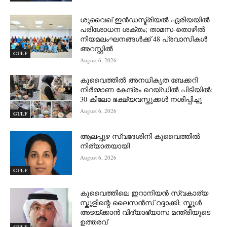
ശുവൈഖ് ഇൻഡസ്ട്രിയൽ ഏരിയയിൽ
പരിശോധന ശക്തം; താമസ-തൊഴിൽ
നിയമലംഘനങ്ങൾക്ക് 48 പ്രവാസികൾ
അറസ്റ്റിൽ
GULF
August 6, 2026
കുവൈത്തിൽ അനധികൃത ബേക്കറി
നിർമ്മാണ കേന്ദ്രം റെയ്ഡിൽ പിടിയിൽ;
30 കിലോ ഭക്ഷ്യവസ്തുക്കൾ നശിപ്പിച്ചു
August 6, 2026
GULF
ആലപ്പുഴ സ്വദേശിനി കുവൈത്തിൽ
നിര്യാതയായി
August 6, 2026
GULF
കുവൈത്തിലെ ഇറാനിയൻ സ്വകാര്യ
സ്കൂളിന്റെ ലൈസൻസ് റദ്ദാക്കി; സ്കൂൾ
അടയ്ക്കാൻ വിദ്യാഭ്യാസ മന്ത്രിയുടെ
ഉത്തരവ്
GULF