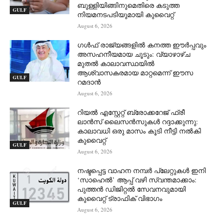
ബുള്ളിയിങ്ങിനുമെതിരെ കടുത്ത
GULF
നിയമനടപടിയുമായി കുവൈറ്റ്
August 6, 2026
ഗൾഫ് രാജ്യങ്ങളിൽ കനത്ത ഈർപ്പവും
അസഹനീയമായ ചൂടും: വ്യാഴാഴ്ച
മുതൽ കാലാവസ്ഥയിൽ
ആശ്വാസകരമായ മാറ്റമെന്ന് ഈസ
GULF
റമദാൻ
August 6, 2026
റിയൽ എസ്റ്റേറ്റ് ബ്രോക്കറേജ് ഫ്രീ
ലാൻസ് ലൈസൻസുകൾ റദ്ദാക്കുന്നു:
കാലാവധി ഒരു മാസം കൂടി നീട്ടി നൽകി
കുവൈറ്റ്
GULF
August 6, 2026
നഷ്ടപ്പെട്ട വാഹന നമ്പർ പ്ലേറ്റുകൾ ഇനി
‘സാഹെൽ’ ആപ്പ് വഴി സ്വന്തമാക്കാം:
പുത്തൻ ഡിജിറ്റൽ സേവനവുമായി
കുവൈറ്റ് ട്രാഫിക് വിഭാഗം
GULF
August 6, 2026