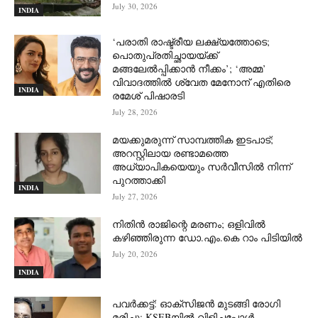
July 30, 2026
INDIA
‘പരാതി രാഷ്ട്രീയ ലക്ഷ്യത്തോടെ;
പൊതുപ്രതിച്ഛായയ്ക്ക്
മങ്ങലേല്‍പ്പിക്കാന്‍ നീക്കം’; ‘അമ്മ’
വിവാദത്തില്‍ ശ്വേത മേനോന് എതിരെ
INDIA
രമേശ് പിഷാരടി
July 28, 2026
മയക്കുമരുന്ന് സാമ്പത്തിക ഇടപാട്;
അറസ്റ്റിലായ രണ്ടാമത്തെ
അധ്യാപികയെയും സർവീസിൽ നിന്ന്
പുറത്താക്കി
INDIA
July 27, 2026
നിതിൻ രാജിന്റെ മരണം; ഒളിവിൽ
കഴിഞ്ഞിരുന്ന ഡോ.എം.കെ റാം പിടിയിൽ
July 20, 2026
INDIA
പവർക്കട്ട്: ഓക്‌സിജൻ മുടങ്ങി രോഗി
മരിച്ചു; KSEBയിൽ വിളിച്ചപ്പോൾ