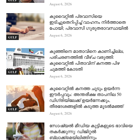
August 6, 2026
കുവൈറ്റിൽ പ്രവാസിയെ
ഇടിച്ചുതെറിപ്പിച്ച് വാഹനം നിർത്താതെ
പോയി; പ്രവാസി ഗുരുതരാവസ്ഥയിൽ
August 6, 2026
GULF
കുഞ്ഞിനെ മാതാവിനെ കാണിച്ചില്ല,
പരിചരണത്തിൽ വീഴ്ച വരുത്തി:
കുവൈറ്റിൽ പിതാവിന് കനത്ത പിഴ
ചുമത്തി കോടതി
GULF
August 6, 2026
കുവൈറ്റിൽ കനത്ത ചൂടും ഉയർന്ന
ഈർപ്പവും: അന്തരീക്ഷ താപനില 50
ഡിഗ്രിയിലേക്ക് ഉയർന്നേക്കും,
തീരദേശങ്ങളിൽ കടുത്ത മൂടൽമഞ്ഞ്
GULF
August 6, 2026
സോഷ്യൽ മീഡിയ കുട്ടികളുടെ ഭാവിയെ
തകർക്കുന്നു: ഡിജിറ്റൽ
ബ്ലാക്ക്‌മെയിലിങ്ങിനും