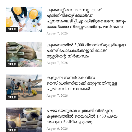
കുവൈറ്റ് സൊസൈറ്റി ഓഫ്
എൻജിനീയേഴ്സ് ബോർഡ്
പുനഃസംഘടിപ്പിച്ചു; ഡിജിറ്റലൈസേഷനും
യോഗ്യതാ നിർണ്ണയത്തിനും മുൻഗണന
GULF
August 7, 2026
കുവൈത്തിൽ 3,000 ദിനാറിന് മുകളിലുള്ള
പണമിടപാടുകൾക്ക് ഇനി ബാങ്ക്
സ്റ്റേറ്റ്‌മെന്റ് നിർബന്ധം
August 7, 2026
GULF
കുടുംബ സന്ദർശക വിസ
റെസിഡൻസിയാക്കി മാറ്റുന്നതിനുള്ള
പുതിയ നിബന്ധനകൾ
August 7, 2026
GULF
പഴയ ടയറുകൾ പുതുക്കി വിൽപ്പന;
കുവൈത്തിൽ റെയ്ഡിൽ 1,430 പഴയ
ടയറുകൾ പിടിച്ചെടുത്തു.
August 6, 2026
GULF