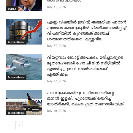
July 31, 2026
INDIA
എണ്ണ വിലയില്‍ ഇടിവ്; അമേരിക്ക -ഇറാന്‍
പുത്തന്‍ കരാറുകളില്‍ പ്രതീക്ഷ അര്‍പ്പിച്ച്
വിപണിയില്‍ കുറഞ്ഞത് അഞ്ച്
ശതമാനത്തിലേറെ എണ്ണവില
International
July 27, 2026
വിയറ്റ്നാം ബോട്ട് അപകടം: മരിച്ചവരുടെ
മൃതദേഹങ്ങൾ ഹോ ചി മിൻ സിറ്റിയിൽ
എത്തിച്ചു; ഉടൻ ഇന്ത്യയിലേക്ക്
എത്തിക്കും
International
July 12, 2026
പറന്നുകൊണ്ടിരുന്ന വിമാനത്തിന്റെ
ജനൽ ഇളകി; പുറത്തേക്ക് തെറിച്ച്
യാത്രികൻ, രക്ഷപ്പെട്ടത് തലനാരിഴയ്ക്ക്
July 10, 2026
International