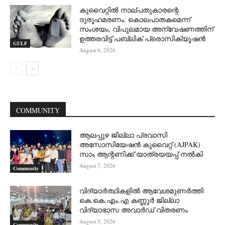
കുവൈറ്റിൽ നാല്പതുകാരന്റെ
ദുരൂഹമരണം: കൊലപാതകമെന്ന്
സംശയം, വിപുലമായ അന്വേഷണത്തിന്
ഉത്തരവിട്ട് പബ്ലിക് പ്രൊസിക്യൂഷൻ
GULF
August 6, 2026
COMMUNITY
ആലപ്പുഴ ജില്ലാ പ്രവാസി
അസോസിയേഷൻ കുവൈറ്റ് (AJPAK)
സാം ആന്റണിക്ക് യാത്രയയപ്പ് നൽകി
August 7, 2026
Community
വിദ്യാർത്ഥികളിൽ ആവേശമുണർത്തി
കെ.കെ.എം.എ കണ്ണൂർ ജില്ലാ
വിദ്യാഭാസ അവാർഡ് വിതരണം
August 3, 2026
Community