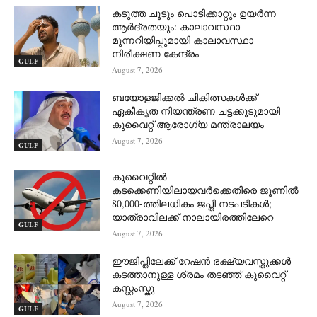
കടുത്ത ചൂടും പൊടിക്കാറ്റും ഉയർന്ന
ആർദ്രതയും: കാലാവസ്ഥാ
മുന്നറിയിപ്പുമായി കാലാവസ്ഥാ
നിരീക്ഷണ കേന്ദ്രം
GULF
August 7, 2026
ബയോളജിക്കൽ ചികിത്സകൾക്ക്
ഏകീകൃത നിയന്ത്രണ ചട്ടക്കൂടുമായി
കുവൈറ്റ് ആരോഗ്യ മന്ത്രാലയം
August 7, 2026
GULF
കുവൈറ്റിൽ
കടക്കെണിയിലായവർക്കെതിരെ ജൂണിൽ
80,000-ത്തിലധികം ജപ്തി നടപടികൾ;
യാത്രാവിലക്ക് നാലായിരത്തിലേറെ
GULF
August 7, 2026
ഈജിപ്തിലേക്ക് റേഷൻ ഭക്ഷ്യവസ്തുക്കൾ
കടത്താനുള്ള ശ്രമം തടഞ്ഞ് കുവൈറ്റ്
കസ്റ്റംസ്കു
August 7, 2026
GULF