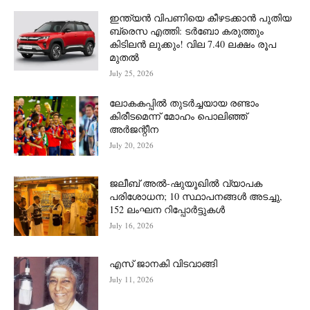
ഇന്ത്യൻ വിപണിയെ കീഴടക്കാന്‍ പുതിയ
ബ്രെസ എത്തി: ടർബോ കരുത്തും
കിടിലൻ ലുക്കും! വില 7.40 ലക്ഷം രൂപ
മുതൽ
July 25, 2026
ലോകകപ്പിൽ തുടർച്ചയായ രണ്ടാം
കിരീടമെന്ന് മോഹം പൊലിഞ്ഞ്
അർ‍ജന്റീന
July 20, 2026
ജലീബ് അൽ-ഷുയൂഖിൽ വ്യാപക
പരിശോധന; 10 സ്ഥാപനങ്ങൾ അടച്ചു,
152 ലംഘന റിപ്പോർട്ടുകൾ
July 16, 2026
എസ് ജാനകി വിടവാങ്ങി
July 11, 2026