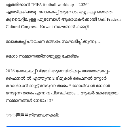
എത്തിക്കാൻ “FIFA football worldcup – 2026”
എത്തികഴിഞ്ഞു. ലോകകപ്പ് ആവേശം ഒട്ടും കുറക്കാതെ
കുവൈറ്റിലുള്ള ഫുട്ബോൾ ആരാധകർക്കായി Gulf Pradesh
Cultural Congress- Kuwait നാഷണൽ കമ്മറ്റി
ലോകകപ്പ് പ്രവചന മത്സരം സംഘടിപ്പിക്കുന്നു….
മെഗാ സമ്മാനത്തിനായുള്ള ചോദ്യം
2026 ലോകകപ്പ് വിജയി ആരായിരിക്കും അതോടൊപ്പം
ഫൈനൽ ൽ എത്തുന്ന 2 ടീമുകൾ ഫൈനൽ സ്കോർ
⁠ഗോൾഡൻ ബൂട്ട് നേടുന്ന താരം * ⁠ഗോൾഡൻ ബോൾ
നേടുന്ന താരം എന്നിവ പ്രവചിക്കാം… ആകർഷകങ്ങളായ
സമ്മാനങ്ങൾ നേടാം !!!*
✨✨✨🏁🏁🏁നിബന്ധനകൾ: