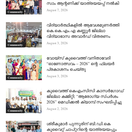
സാം ആന്റണിക്ക് യാത്രയയപ്പ് നൽകി
August 7, 2026
Community
വിദ്യാർത്ഥികളിൽ ആവേശമുണർത്തി
കെ.കെ.എം.എ കണ്ണൂർ ജില്ലാ
വിദ്യാഭാസ അവാർഡ് വിതരണം
August 3, 2026
Community
വോയ്സ് കുവൈത്ത് വനിതാവേദി
“ഓണോത്സവം – 2026” ന്റെ ഫ്ലയർ
പ്രകാശനം ചെയ്തു
August 3, 2026
Community
കുവൈത്ത് കെഎംസിസി കാസർഗോഡ്
ജില്ലാ കമ്മിറ്റി; “ആരോഗ്യ സ്പർശം
2026” മെഡിക്കൽ ക്യാമ്പ് സംഘടിപ്പിച്ചു
August 2, 2026
Community
ശ്രീകുമാർ പുന്നൂരിന് ബി.ഡി.കെ
കുവൈറ്റ് ചാപ്റ്ററിന്റെ യാത്രയയപ്പും