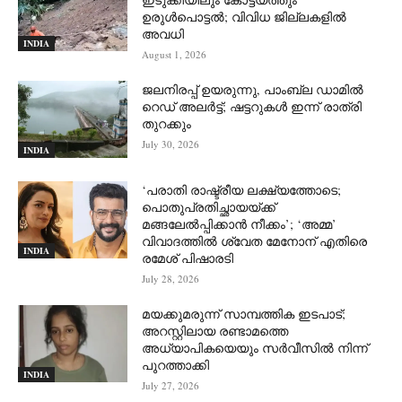
ഉരുള്‍പൊട്ടല്‍; വിവിധ ജില്ലകളില്‍
അവധി
INDIA
August 1, 2026
ജലനിരപ്പ് ഉയരുന്നു, പാംബ്ല ഡാമിൽ
റെഡ് അലർട്ട്; ഷട്ടറുകൾ ഇന്ന് രാത്രി
തുറക്കും
July 30, 2026
INDIA
‘പരാതി രാഷ്ട്രീയ ലക്ഷ്യത്തോടെ;
പൊതുപ്രതിച്ഛായയ്ക്ക്
മങ്ങലേല്‍പ്പിക്കാന്‍ നീക്കം’; ‘അമ്മ’
വിവാദത്തില്‍ ശ്വേത മേനോന് എതിരെ
INDIA
രമേശ് പിഷാരടി
July 28, 2026
മയക്കുമരുന്ന് സാമ്പത്തിക ഇടപാട്;
അറസ്റ്റിലായ രണ്ടാമത്തെ
അധ്യാപികയെയും സർവീസിൽ നിന്ന്
പുറത്താക്കി
INDIA
July 27, 2026