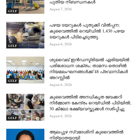
പുതിയ നിബന്ധനകൾ
August 7, 2026
GULF
പഴയ ടയറുകൾ പുതുക്കി വിൽപ്പന;
കുവൈത്തിൽ റെയ്ഡിൽ 1,430 പഴയ
ടയറുകൾ പിടിച്ചെടുത്തു.
August 6, 2026
GULF
ശുവൈഖ് ഇൻഡസ്ട്രിയൽ ഏരിയയിൽ
പരിശോധന ശക്തം; താമസ-തൊഴിൽ
നിയമലംഘനങ്ങൾക്ക് 48 പ്രവാസികൾ
അറസ്റ്റിൽ
GULF
August 6, 2026
കുവൈത്തിൽ അനധികൃത ബേക്കറി
നിർമ്മാണ കേന്ദ്രം റെയ്ഡിൽ പിടിയിൽ;
30 കിലോ ഭക്ഷ്യവസ്തുക്കൾ നശിപ്പിച്ചു
August 6, 2026
GULF
ആലപ്പുഴ സ്വദേശിനി കുവൈത്തിൽ
നിര്യാതയായി