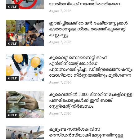
യാത്രാവിലക്ക് നാലായിരത്തിലേറെ
GULF
August 7, 2026
ഈജിപ്തിലേക്ക് റേഷൻ ഭക്ഷ്യവസ്തുക്കൾ
കടത്താനുള്ള ശ്രമം തടഞ്ഞ് കുവൈറ്റ്
കസ്റ്റംസ്കു
August 7, 2026
GULF
കുവൈറ്റ് സൊസൈറ്റി ഓഫ്
എൻജിനീയേഴ്സ് ബോർഡ്
പുനഃസംഘടിപ്പിച്ചു; ഡിജിറ്റലൈസേഷനും
യോഗ്യതാ നിർണ്ണയത്തിനും മുൻഗണന
GULF
August 7, 2026
കുവൈത്തിൽ 3,000 ദിനാറിന് മുകളിലുള്ള
പണമിടപാടുകൾക്ക് ഇനി ബാങ്ക്
സ്റ്റേറ്റ്‌മെന്റ് നിർബന്ധം
August 7, 2026
GULF
കുടുംബ സന്ദർശക വിസ
റെസിഡൻസിയാക്കി മാറ്റുന്നതിനുള്ള