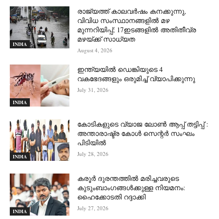
രാജ്യത്ത് കാലവർഷം കനക്കുന്നു,
വിവിധ സംസ്ഥാനങ്ങളിൽ മഴ
മുന്നറിയിപ്പ്; 17ഇടങ്ങളിൽ അതിതീവ്ര
മഴയ്ക്ക് സാധ്യത
INDIA
August 4, 2026
ഇന്ത്യയിൽ ഡെങ്കിയുടെ 4
വകഭേദങ്ങളും ഒരുമിച്ച് വ്യാപിക്കുന്നു
July 31, 2026
INDIA
കോടികളുടെ വ്യാജ ലോൺ ആപ്പ് തട്ടിപ്പ് :
അന്താരാഷ്ട്ര കോൾ സെന്റർ സംഘം
പിടിയില്‍
July 28, 2026
INDIA
കരൂർ ദുരന്തത്തിൽ മരിച്ചവരുടെ
കുടുംബാംഗങ്ങൾക്കുള്ള നിയമനം:
ഹൈക്കോടതി റദ്ദാക്കി
July 27, 2026
INDIA