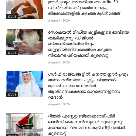
ഈർപ്പവും: അന്തരീക്ഷ താപനില 50
ഡിഗ്രിയിലേക്ക് ഉയർന്നേക്കും,
തീരദേശങ്ങളിൽ കടുത്ത മൂടൽമഞ്ഞ്
GULF
August 6, 2026
സോഷ്യൽ മീഡിയ കുട്ടികളുടെ ഭാവിയെ
തകർക്കുന്നു: ഡിജിറ്റൽ
ബ്ലാക്ക്‌മെയിലിങ്ങിനും
ബുള്ളിയിങ്ങിനുമെതിരെ കടുത്ത
GULF
നിയമനടപടിയുമായി കുവൈറ്റ്
August 6, 2026
ഗൾഫ് രാജ്യങ്ങളിൽ കനത്ത ഈർപ്പവും
അസഹനീയമായ ചൂടും: വ്യാഴാഴ്ച
മുതൽ കാലാവസ്ഥയിൽ
ആശ്വാസകരമായ മാറ്റമെന്ന് ഈസ
GULF
റമദാൻ
August 6, 2026
റിയൽ എസ്റ്റേറ്റ് ബ്രോക്കറേജ് ഫ്രീ
ലാൻസ് ലൈസൻസുകൾ റദ്ദാക്കുന്നു:
കാലാവധി ഒരു മാസം കൂടി നീട്ടി നൽകി
കുവൈറ്റ്