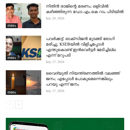
നിതിൻ രാജിന്റെ മരണം; ഒളിവിൽ
കഴിഞ്ഞിരുന്ന ഡോ.എം.കെ റാം പിടിയിൽ
July 20, 2026
INDIA
പവർക്കട്ട്: ഓക്‌സിജൻ മുടങ്ങി രോഗി
മരിച്ചു; KSEBയിൽ വിളിച്ചപ്പോൾ
എന്തുകൊണ്ട് ഇൻവെർട്ടർ മേടിച്ചില്ല
എന്ന് മറുപടി
INDIA
July 17, 2026
വൈദ്യുതി നിയന്ത്രണത്തിൽ വലഞ്ഞ്
ജനം; എപ്പോൾ പോകുമെന്നെങ്കിലും
പറയൂ എന്ന് ജനം
July 17, 2026
INDIA