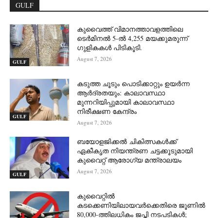
GULF
കുവൈത്ത് വിമാനത്താവളത്തിലെ
ടെർമിനൽ 5-ൽ 4,255 മയക്കുമരുന്ന്
ഗുളികകൾ പിടികൂടി.
August 7, 2026
GULF
കടുത്ത ചൂടും പൊടിക്കാറ്റും ഉയർന്ന
ആർദ്രതയും: കാലാവസ്ഥാ
മുന്നറിയിപ്പുമായി കാലാവസ്ഥാ
നിരീക്ഷണ കേന്ദ്രം
GULF
August 7, 2026
ബയോളജിക്കൽ ചികിത്സകൾക്ക്
ഏകീകൃത നിയന്ത്രണ ചട്ടക്കൂടുമായി
കുവൈറ്റ് ആരോഗ്യ മന്ത്രാലയം
August 7, 2026
GULF
കുവൈറ്റിൽ
കടക്കെണിയിലായവർക്കെതിരെ ജൂണിൽ
80,000-ത്തിലധികം ജപ്തി നടപടികൾ;