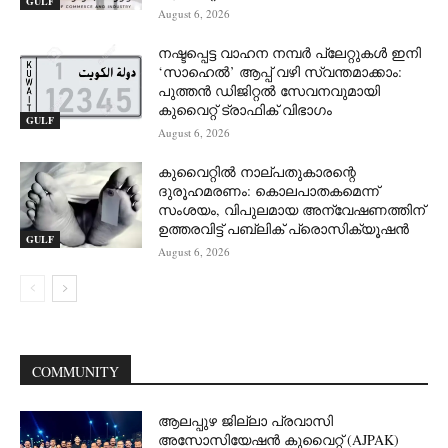
GULF
August 6, 2026
നഷ്ടപ്പെട്ട വാഹന നമ്പർ പ്ലേറ്റുകൾ ഇനി
‘സാഹെൽ’ ആപ്പ് വഴി സ്വന്തമാക്കാം:
പുത്തൻ ഡിജിറ്റൽ സേവനവുമായി
കുവൈറ്റ് ട്രാഫിക് വിഭാഗം
GULF
August 6, 2026
കുവൈറ്റിൽ നാല്പതുകാരന്റെ
ദുരൂഹമരണം: കൊലപാതകമെന്ന്
സംശയം, വിപുലമായ അന്വേഷണത്തിന്
ഉത്തരവിട്ട് പബ്ലിക് പ്രൊസിക്യൂഷൻ
GULF
August 6, 2026
COMMUNITY
ആലപ്പുഴ ജില്ലാ പ്രവാസി
അസോസിയേഷൻ കുവൈറ്റ് (AJPAK)