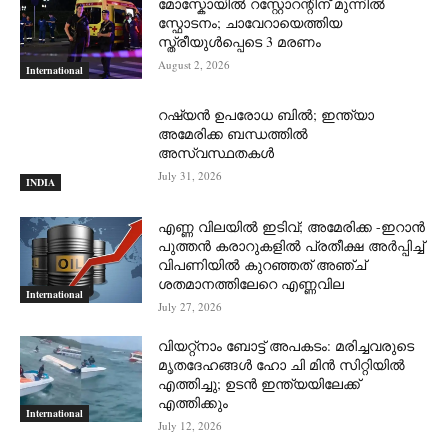
മോസ്കോയിൽ റസ്റ്റോറന്റിന് മുന്നിൽ
സ്ഫോടനം; ചാവേറായെത്തിയ
സ്ത്രീയുൾപ്പെടെ 3 മരണം
August 2, 2026
International
റഷ്യന്‍ ഉപരോധ ബില്‍; ഇന്ത്യാ
അമേരിക്ക ബന്ധത്തില്‍
അസ്വസ്ഥതകള്‍
July 31, 2026
INDIA
എണ്ണ വിലയില്‍ ഇടിവ്; അമേരിക്ക -ഇറാന്‍
പുത്തന്‍ കരാറുകളില്‍ പ്രതീക്ഷ അര്‍പ്പിച്ച്
വിപണിയില്‍ കുറഞ്ഞത് അഞ്ച്
ശതമാനത്തിലേറെ എണ്ണവില
International
July 27, 2026
വിയറ്റ്നാം ബോട്ട് അപകടം: മരിച്ചവരുടെ
മൃതദേഹങ്ങൾ ഹോ ചി മിൻ സിറ്റിയിൽ
എത്തിച്ചു; ഉടൻ ഇന്ത്യയിലേക്ക്
എത്തിക്കും
International
July 12, 2026