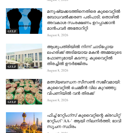
മനുഷ്യക്കടത്തിനെതിരെ കുവൈറ്റിൽ
ബോധവൽക്കരണ പരിപാടി; തൊഴിൽ
അവകാശ സംരക്ഷണം ഉറപ്പാക്കാൻ
മാൻപവർ അതോറിറ്റി
GULF
August 8, 2026
ആശുപത്രിയിൽ നിന്ന് ചാടിപ്പോയ
ലഹരിക്ക് അടിമയായ മകൻ അമ്മയുടെ
ഫോണുമായി കടന്നു; കുവൈറ്റിൽ
തിരച്ചിൽ ഊർജ്ജിതം
GULF
August 8, 2026
മത്സ്യബന്ധന സീസൺ സജീവമായി:
കുവൈറ്റിൽ ചെമ്മീൻ വില കുറഞ്ഞു;
വിപണിയിൽ വൻ തിരക്ക്
August 8, 2026
GULF
ഫിച്ച് റേറ്റിംഗ്സ് കുവൈറ്റിന്റെ ക്രഡിറ്റ്
റേറ്റിംഗ് ‘AA-’ ആയി നിലനിർത്തി; ഭാവി
സൂചന സ്ഥിരം