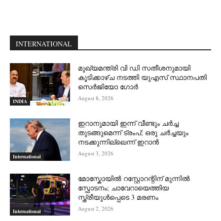
INTERNATIONAL
മുഖ്യമന്ത്രി വി ഡി സതീശനുമായി
കൂടിക്കാഴ്ച നടത്തി യുഎസ് സ്ഥാനപതി
സെര്‍ജിയോ ഗോര്‍
August 8, 2026
INDIA
ഇറാനുമായി ഇന്ന് വീണ്ടും ചര്‍ച്ച
തുടങ്ങുമെന്ന് ട്രംപ്; ഒരു ചര്‍ച്ചയും
നടക്കുന്നില്ലെന്ന് ഇറാന്‍
August 3, 2026
International
മോസ്കോയിൽ റസ്റ്റോറന്റിന് മുന്നിൽ
സ്ഫോടനം; ചാവേറായെത്തിയ
സ്ത്രീയുൾപ്പെടെ 3 മരണം
August 2, 2026
International