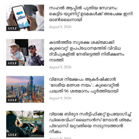
സഹൽ ആപ്പിൽ പുതിയ സേവനം;
കെട്ടിട-യൂണിറ്റ് ഉടമകൾക്ക് അപേക്ഷ ഇനി
ഓൺലൈനായി
August 9, 2026
GULF
കടൽത്തീര സുരക്ഷ ശക്തമാക്കി
കുവൈറ്റ്: ഉപപ്രധാനമന്ത്രി വിവിധ
ദ്വീപുകളിൽ നേരിട്ടെത്തി നിരീക്ഷണം
നടത്തി
GULF
August 9, 2026
വിദേശ നിക്ഷേപം ആകർഷിക്കാൻ
‘ദേശീയ മത്സര നയം’; കുവൈറ്റിൽ
പദ്ധതി 96 ശതമാനം പൂർത്തിയായി
August 9, 2026
GULF
വ്യാജ ബിരുദ സർട്ടിഫിക്കറ്റ് ഉപയോഗിച്ച്
ഡ്രൈവിംഗ് ലൈസൻസ് നേടാൻ ശ്രമം:
പ്രവാസി യുവതിയെ നാടുനടത്താൻ
നീക്കം
GULF
August 9, 2026