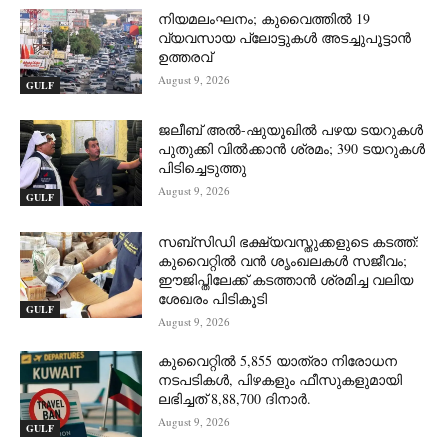
നിയമലംഘനം; കുവൈത്തിൽ 19
വ്യവസായ പ്ലോട്ടുകൾ അടച്ചുപൂട്ടാൻ
ഉത്തരവ്
August 9, 2026
GULF
ജലീബ് അൽ-ഷുയൂഖിൽ പഴയ ടയറുകൾ
പുതുക്കി വിൽക്കാൻ ശ്രമം; 390 ടയറുകൾ
പിടിച്ചെടുത്തു
August 9, 2026
GULF
സബ്‌സിഡി ഭക്ഷ്യവസ്തുക്കളുടെ കടത്ത്:
കുവൈറ്റിൽ വൻ ശൃംഖലകൾ സജീവം;
ഈജിപ്തിലേക്ക് കടത്താൻ ശ്രമിച്ച വലിയ
ശേഖരം പിടികൂടി
GULF
August 9, 2026
കുവൈറ്റിൽ 5,855 യാത്രാ നിരോധന
നടപടികൾ, പിഴകളും ഫീസുകളുമായി
ലഭിച്ചത് 8,88,700 ദിനാർ.
August 9, 2026
GULF