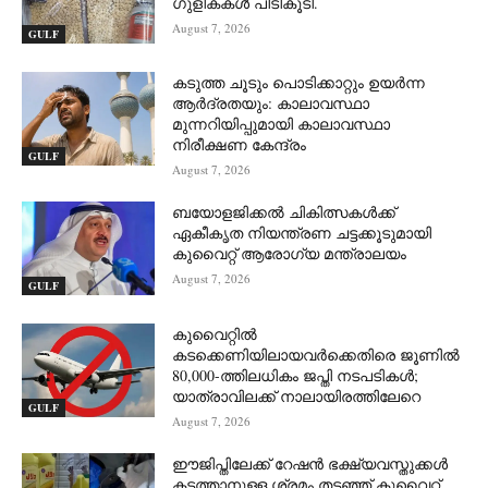
ഗുളികകൾ പിടികൂടി.
August 7, 2026
GULF
കടുത്ത ചൂടും പൊടിക്കാറ്റും ഉയർന്ന
ആർദ്രതയും: കാലാവസ്ഥാ
മുന്നറിയിപ്പുമായി കാലാവസ്ഥാ
നിരീക്ഷണ കേന്ദ്രം
GULF
August 7, 2026
ബയോളജിക്കൽ ചികിത്സകൾക്ക്
ഏകീകൃത നിയന്ത്രണ ചട്ടക്കൂടുമായി
കുവൈറ്റ് ആരോഗ്യ മന്ത്രാലയം
August 7, 2026
GULF
കുവൈറ്റിൽ
കടക്കെണിയിലായവർക്കെതിരെ ജൂണിൽ
80,000-ത്തിലധികം ജപ്തി നടപടികൾ;
യാത്രാവിലക്ക് നാലായിരത്തിലേറെ
GULF
August 7, 2026
ഈജിപ്തിലേക്ക് റേഷൻ ഭക്ഷ്യവസ്തുക്കൾ
കടത്താനുള്ള ശ്രമം തടഞ്ഞ് കുവൈറ്റ്