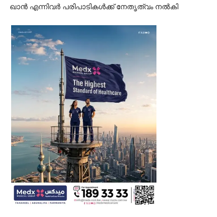
ഖാൻ എന്നിവർ പരിപാടികൾക്ക് നേതൃത്വം നൽകി