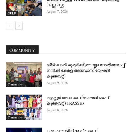
കസ്റ്റംസ്കു
August 7, 2026
GULF
COMMUNITY
ശ്രീoലാൽ മുരളിക്ക് ഊഷ്മള യാത്രയയപ്പ്
നൽകി കേരള അസോസിയേഷൻ
കുവൈറ്റ്
August 9, 2026
Community
തൃശ്ശൂർ അസോസിയേഷൻ ഓഫ്
കുവൈറ്റ്‌ (TRASSK)
August 8, 2026
Community
ആലപ്പുഴ ജില്ലാ പ്രവാസി