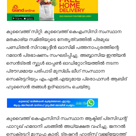
​കുവൈത്ത് സിറ്റി: കുവൈത്ത് കെഎംസിസി സംസ്ഥാന
മതകാര്യ സമിതിയുടെ നേതൃത്വത്തിൽ പ്രമുഖ
പണ്ഡിതൻ സിറാജുദ്ദീൻ ഖാസിമി പത്തനാപുരത്തിന്റെ
റമദാൻ പ്രഭാഷണം സംഘടിപ്പിച്ചു. അബ്ബാസിയ ഇന്ത്യൻ
സെൻട്രൽ സ്കൂൾ ഓപ്പൺ ഓഡിറ്റോറിയത്തിൽ നടന്ന
പ്രൗഢമായ പരിപാടി മുസ്‌ലിം ലീഗ് സംസ്ഥാന
സെക്രട്ടറിയും എം.എൽ.എയുമായ പ്രൊഫസർ ആബിദ്
ഹുസൈൻ തങ്ങൾ ഉദ്ഘാടനം ചെയ്തു.​
കുവൈത്ത് കെഎംസിസി സംസ്ഥാന ആക്ടിങ് പ്രസിഡന്റ്
ഫാറൂഖ് ഹമദാനി ചടങ്ങിൽ അധ്യക്ഷത വഹിച്ചു. ജനറൽ
സെക്രട്ടറി മുസ്തഫ കാരി, ട്രഷറർ ഹാരിസ് വള്ളിയോത്ത്