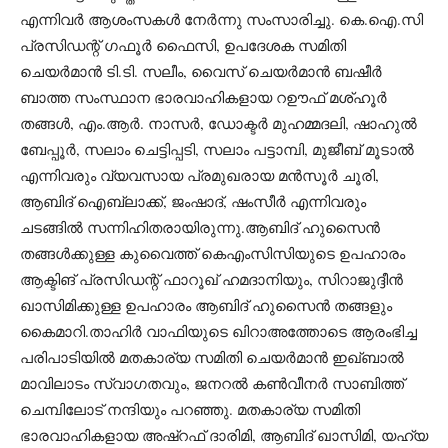
എന്നിവർ ആശംസകൾ നേർന്നു സംസാരിച്ചു. കെ.ഐ.സി
പ്രസിഡന്റ് ഗഫൂർ ഫൈസി, ഉപദേശക സമിതി
ചെയർമാൻ ടി.ടി. സലീം, വൈസ് ചെയർമാൻ ബഷീർ
ബാത്ത ​സംസ്ഥാന ഭാരവാഹികളായ റഊഫ് മശ്ഹൂർ
തങ്ങൾ, എം.ആർ. നാസർ, ഡോക്ടർ മുഹമ്മദലി, ഷാഹുൽ
ബേപ്പൂർ, സലാം ചെട്ടിപ്പടി, സലാം പട്ടാമ്പി, മുജീബ് മൂടാൽ
എന്നിവരും വ്യവസായ പ്രമുഖരായ മൻസൂർ ചൂരി,
ആബിദ് ഐബ്ലാക്ക്, ജംഷാദ്, ഷംസീർ എന്നിവരും
ചടങ്ങിൽ സന്നിഹിതരായിരുന്നു.ആബിദ് ഹുസൈൻ
തങ്ങൾക്കുള്ള കുവൈത്ത് കെഎംസിസിയുടെ ഉപഹാരം
ആക്ടിങ് പ്രസിഡന്റ് ഫാറൂഖ് ഹമദാനിയും, സിറാജുദ്ദീൻ
ഖാസിമിക്കുള്ള ഉപഹാരം ആബിദ് ഹുസൈൻ തങ്ങളും
കൈമാറി.​താഹിർ വാഫിയുടെ ഖിറാഅത്തോടെ ആരംഭിച്ച
പരിപാടിയിൽ മതകാര്യ സമിതി ചെയർമാൻ ഇഖ്‌ബാൽ
മാവിലാടം സ്വാഗതവും, ജനറൽ കൺവീനർ സാബിത്ത്
ചെമ്പിലോട് നന്ദിയും പറഞ്ഞു. മതകാര്യ സമിതി
ഭാരവാഹികളായ അഷ്‌റഫ് ദാരിമി, ആബിദ് ഖാസിമി, യഹ്‌യ