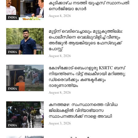
കൂടിക്കാഴ്ച നടത്തി യുഎസ് സ്ഥാനപതി
സെര്‍ജിയോ ഗോര്‍
August 8, 2026
INDIA
മുട്ടിന് വെടിവെച്ചാലും മുട്ടുകുത്തില്ല:
പൊലീസിനെ വെല്ലുവിളിച്ച് വീണ്ടും
അർജുൻ ആയങ്കിയുടെ ഫേസ്ബുക്ക്
പോസ്റ്റ്
INDIA
August 8, 2026
കോഴിക്കോട്-ബെംഗളൂരു KSRTC ബസ്
നിയന്ത്രണം വിട്ട് തലകീഴായി മറിഞ്ഞു;
ഡ്രെെവർക്കും കണ്ടക്ടർക്കും
ദാരുണാന്ത്യം
INDIA
August 8, 2026
കനത്തമഴ: സംസ്ഥാനത്തെ വിവിധ
ജില്ലകളിൽ വിദ്യാഭ്യാസ
സ്ഥാപനങ്ങൾക്ക് നാളെ അവധി
August 3, 2026
INDIA