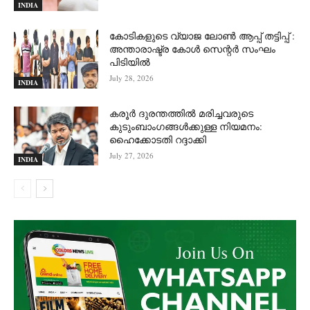
INDIA
കോടികളുടെ വ്യാജ ലോൺ ആപ്പ് തട്ടിപ്പ് :
അന്താരാഷ്ട്ര കോൾ സെന്റർ സംഘം
പിടിയില്‍
July 28, 2026
INDIA
കരൂർ ദുരന്തത്തിൽ മരിച്ചവരുടെ
കുടുംബാംഗങ്ങൾക്കുള്ള നിയമനം:
ഹൈക്കോടതി റദ്ദാക്കി
July 27, 2026
INDIA