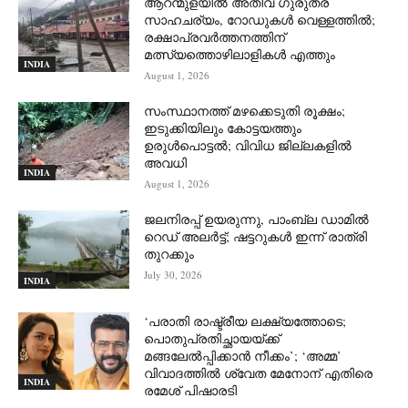
ആറന്മുളയില്‍ അതീവ ഗുരുതര
സാഹചര്യം, റോഡുകള്‍ വെള്ളത്തില്‍;
രക്ഷാപ്രവര്‍ത്തനത്തിന്
മത്സ്യത്തൊഴിലാളികള്‍ എത്തും
INDIA
August 1, 2026
സംസ്ഥാനത്ത് മഴക്കെടുതി രൂക്ഷം;
ഇടുക്കിയിലും കോട്ടയത്തും
ഉരുള്‍പൊട്ടല്‍; വിവിധ ജില്ലകളില്‍
അവധി
INDIA
August 1, 2026
ജലനിരപ്പ് ഉയരുന്നു, പാംബ്ല ഡാമിൽ
റെഡ് അലർട്ട്; ഷട്ടറുകൾ ഇന്ന് രാത്രി
തുറക്കും
July 30, 2026
INDIA
‘പരാതി രാഷ്ട്രീയ ലക്ഷ്യത്തോടെ;
പൊതുപ്രതിച്ഛായയ്ക്ക്
മങ്ങലേല്‍പ്പിക്കാന്‍ നീക്കം’; ‘അമ്മ’
വിവാദത്തില്‍ ശ്വേത മേനോന് എതിരെ
INDIA
രമേശ് പിഷാരടി