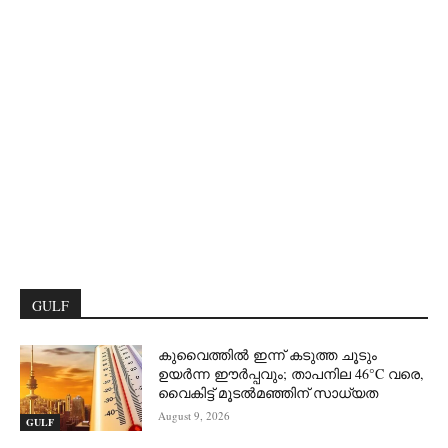
GULF
കുവൈത്തിൽ ഇന്ന് കടുത്ത ചൂടും
ഉയർന്ന ഈർപ്പവും; താപനില 46°C വരെ,
വൈകിട്ട് മൂടൽമഞ്ഞിന് സാധ്യത
August 9, 2026
GULF