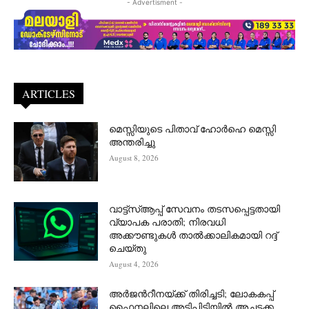
- Advertisment -
ARTICLES
മെസ്സിയുടെ പിതാവ് ഹോർഹെ മെസ്സി
അന്തരിച്ചു
August 8, 2026
വാട്ട്‌സ്ആപ്പ് സേവനം തടസപ്പെട്ടതായി
വ്യാപക പരാതി; നിരവധി
അക്കൗണ്ടുകൾ താൽക്കാലികമായി റദ്ദ്
ചെയ്തു
August 4, 2026
അർജന്‍റീനയ്ക്ക് തിരിച്ചടി; ലോകകപ്പ്
ഫൈനലിലെ അടിപിടിയിൽ അച്ചടക്ക