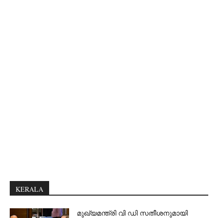
KERALA
മുഖ്യമന്ത്രി വി ഡി സതീശനുമായി