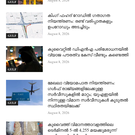
August 8, 2026
GULF
കിംഗ് ഫഹദ് റോഡിൽ ഗതാഗത
നിയന്ത്രണം: രണ്ട് വരിപ്പാതകളും
ഉപറോഡും അടച്ചിടും
August 8, 2026
GULF
കുവൈറ്റിൽ ഡിഎൻഎ പരിശോധനയിൽ
വ്യാജ പൗരത്വ കേസ് വീണ്ടും കണ്ടെത്തി
August 8, 2026
GULF
മേഖലാ വ്യോമപാത നിയന്ത്രണം:
ഗൾഫ് രാജ്യങ്ങളിലേക്കുള്ള
സർവീസുകളിൽ മാറ്റം; യുഎഇയിൽ
നിന്നുള്ള വിമാന സർവീസുകൾ കൂടുതൽ
GULF
സ്ഥിരതയിലേക്ക്
August 8, 2026
കുവൈത്ത് വിമാനത്താവളത്തിലെ
ടെർമിനൽ 5-ൽ 4,255 മയക്കുമരുന്ന്