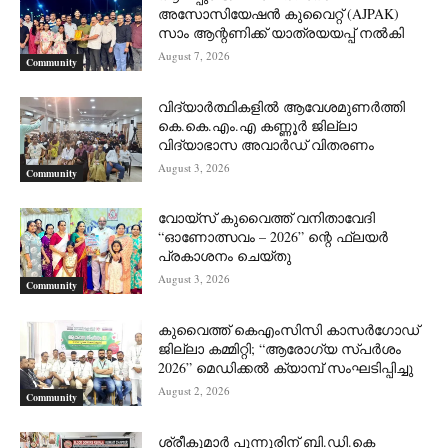
അസോസിയേഷൻ കുവൈറ്റ് (AJPAK)
സാം ആന്റണിക്ക് യാത്രയയപ്പ് നൽകി
August 7, 2026
Community
വിദ്യാർത്ഥികളിൽ ആവേശമുണർത്തി
കെ.കെ.എം.എ കണ്ണൂർ ജില്ലാ
വിദ്യാഭാസ അവാർഡ് വിതരണം
August 3, 2026
Community
വോയ്സ് കുവൈത്ത് വനിതാവേദി
“ഓണോത്സവം – 2026” ന്റെ ഫ്ലയർ
പ്രകാശനം ചെയ്തു
August 3, 2026
Community
കുവൈത്ത് കെഎംസിസി കാസർഗോഡ്
ജില്ലാ കമ്മിറ്റി; “ആരോഗ്യ സ്പർശം
2026” മെഡിക്കൽ ക്യാമ്പ് സംഘടിപ്പിച്ചു
August 2, 2026
Community
ശ്രീകുമാർ പുന്നൂരിന് ബി.ഡി.കെ