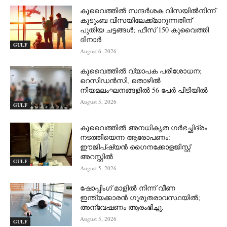
കുവൈത്തിൽ സന്ദർശക വിസയിൽനിന്ന്
കുടുംബ വിസയിലേക്ക്മാറുന്നതിന്
പുതിയ ചട്ടങ്ങൾ; ഫീസ് 150 കുവൈത്തി
ദിനാർ
GULF
August 6, 2026
കുവൈത്തിൽ വ്യാപക പരിശോധന;
റെസിഡൻസി, തൊഴിൽ
നിയമലംഘനങ്ങളിൽ 56 പേർ പിടിയിൽ
August 5, 2026
GULF
കുവൈത്തിൽ അനധികൃത ഗർഭച്ഛിദ്രം
നടത്തിയെന്ന ആരോപണം:
ഈജിപ്ഷ്യൻ ഗൈനക്കോളജിസ്റ്റ്
അറസ്റ്റിൽ
GULF
August 5, 2026
ഷോപ്പിംഗ് മാളിൽ നിന്ന് വീണ
ഇന്ത്യക്കാരൻ ഗുരുതരാവസ്ഥയിൽ;
അന്വേഷണം ആരംഭിച്ചു.
August 5, 2026
GULF