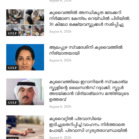
August 6, 2026
കുവൈത്തിൽ അനധികൃത ബേക്കറി
നിർമ്മാണ കേന്ദ്രം റെയ്ഡിൽ പിടിയിൽ;
30 കിലോ ഭക്ഷ്യവസ്തുക്കൾ നശിപ്പിച്ചു
August 6, 2026
GULF
ആലപ്പുഴ സ്വദേശിനി കുവൈത്തിൽ
നിര്യാതയായി
August 6, 2026
GULF
കുവൈത്തിലെ ഇറാനിയൻ സ്വകാര്യ
സ്കൂളിന്റെ ലൈസൻസ് റദ്ദാക്കി; സ്കൂൾ
അടയ്ക്കാൻ വിദ്യാഭ്യാസ മന്ത്രിയുടെ
ഉത്തരവ്
GULF
August 6, 2026
കുവൈറ്റിൽ പ്രവാസിയെ
ഇടിച്ചുതെറിപ്പിച്ച് വാഹനം നിർത്താതെ
പോയി; പ്രവാസി ഗുരുതരാവസ്ഥയിൽ
August 6, 2026