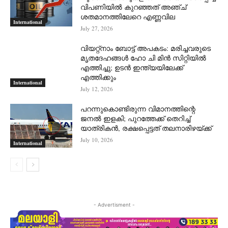
വിപണിയില്‍ കുറഞ്ഞത് അഞ്ച്
ശതമാനത്തിലേറെ എണ്ണവില
International
July 27, 2026
വിയറ്റ്നാം ബോട്ട് അപകടം: മരിച്ചവരുടെ
മൃതദേഹങ്ങൾ ഹോ ചി മിൻ സിറ്റിയിൽ
എത്തിച്ചു; ഉടൻ ഇന്ത്യയിലേക്ക്
എത്തിക്കും
International
July 12, 2026
പറന്നുകൊണ്ടിരുന്ന വിമാനത്തിന്റെ
ജനൽ ഇളകി; പുറത്തേക്ക് തെറിച്ച്
യാത്രികൻ, രക്ഷപ്പെട്ടത് തലനാരിഴയ്ക്ക്
July 10, 2026
International
- Advertisment -