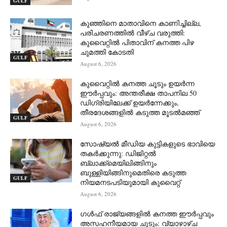
GULF
കുഞ്ഞിനെ മാതാവിനെ കാണിച്ചില്ല,
പരിചരണത്തിൽ വീഴ്ച വരുത്തി:
കുവൈറ്റിൽ പിതാവിന് കനത്ത പിഴ
ചുമത്തി കോടതി
GULF
August 6, 2026
കുവൈറ്റിൽ കനത്ത ചൂടും ഉയർന്ന
ഈർപ്പവും: അന്തരീക്ഷ താപനില 50
ഡിഗ്രിയിലേക്ക് ഉയർന്നേക്കും,
തീരദേശങ്ങളിൽ കടുത്ത മൂടൽമഞ്ഞ്
GULF
August 6, 2026
സോഷ്യൽ മീഡിയ കുട്ടികളുടെ ഭാവിയെ
തകർക്കുന്നു: ഡിജിറ്റൽ
ബ്ലാക്ക്‌മെയിലിങ്ങിനും
ബുള്ളിയിങ്ങിനുമെതിരെ കടുത്ത
GULF
നിയമനടപടിയുമായി കുവൈറ്റ്
August 6, 2026
ഗൾഫ് രാജ്യങ്ങളിൽ കനത്ത ഈർപ്പവും
അസഹനീയമായ ചൂടും: വ്യാഴാഴ്ച