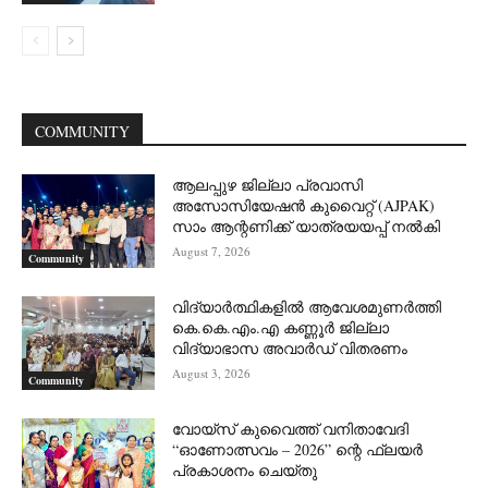
COMMUNITY
ആലപ്പുഴ ജില്ലാ പ്രവാസി
അസോസിയേഷൻ കുവൈറ്റ് (AJPAK)
സാം ആന്റണിക്ക് യാത്രയയപ്പ് നൽകി
August 7, 2026
Community
വിദ്യാർത്ഥികളിൽ ആവേശമുണർത്തി
കെ.കെ.എം.എ കണ്ണൂർ ജില്ലാ
വിദ്യാഭാസ അവാർഡ് വിതരണം
August 3, 2026
Community
വോയ്സ് കുവൈത്ത് വനിതാവേദി
“ഓണോത്സവം – 2026” ന്റെ ഫ്ലയർ
പ്രകാശനം ചെയ്തു