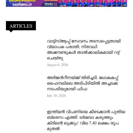
ARTICLES
വാട്ട്‌സ്ആപ്പ് സേവനം തടസപ്പെട്ടതായി
വ്യാപക പരാതി; നിരവധി
അക്കൗണ്ടുകൾ താൽക്കാലികമായി റദ്ദ്
ചെയ്തു
August 4, 2026
അർജന്‍റീനയ്ക്ക് തിരിച്ചടി; ലോകകപ്പ്
ഫൈനലിലെ അടിപിടിയിൽ അച്ചടക്ക
നടപടിയുമായി ഫിഫ
July 30, 2026
ഇന്ത്യൻ വിപണിയെ കീഴടക്കാന്‍ പുതിയ
ബ്രെസ എത്തി: ടർബോ കരുത്തും
കിടിലൻ ലുക്കും! വില 7.40 ലക്ഷം രൂപ
മുതൽ