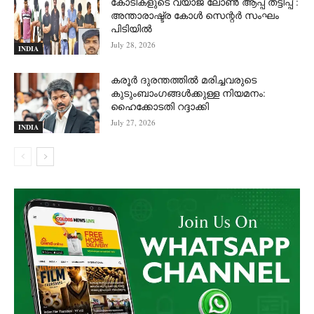
കോടികളുടെ വ്യാജ ലോൺ ആപ്പ് തട്ടിപ്പ് :
അന്താരാഷ്ട്ര കോൾ സെന്റർ സംഘം
പിടിയില്‍
July 28, 2026
INDIA
കരൂർ ദുരന്തത്തിൽ മരിച്ചവരുടെ
കുടുംബാംഗങ്ങൾക്കുള്ള നിയമനം:
ഹൈക്കോടതി റദ്ദാക്കി
July 27, 2026
INDIA