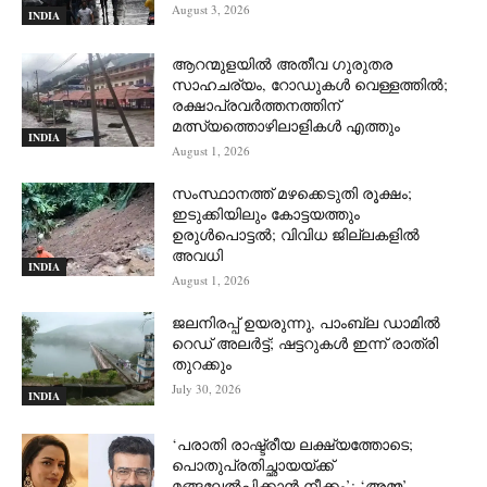
August 3, 2026
INDIA
ആറന്മുളയില്‍ അതീവ ഗുരുതര
സാഹചര്യം, റോഡുകള്‍ വെള്ളത്തില്‍;
രക്ഷാപ്രവര്‍ത്തനത്തിന്
മത്സ്യത്തൊഴിലാളികള്‍ എത്തും
INDIA
August 1, 2026
സംസ്ഥാനത്ത് മഴക്കെടുതി രൂക്ഷം;
ഇടുക്കിയിലും കോട്ടയത്തും
ഉരുള്‍പൊട്ടല്‍; വിവിധ ജില്ലകളില്‍
അവധി
INDIA
August 1, 2026
ജലനിരപ്പ് ഉയരുന്നു, പാംബ്ല ഡാമിൽ
റെഡ് അലർട്ട്; ഷട്ടറുകൾ ഇന്ന് രാത്രി
തുറക്കും
July 30, 2026
INDIA
‘പരാതി രാഷ്ട്രീയ ലക്ഷ്യത്തോടെ;
പൊതുപ്രതിച്ഛായയ്ക്ക്
മങ്ങലേല്‍പ്പിക്കാന്‍ നീക്കം’; ‘അമ്മ’