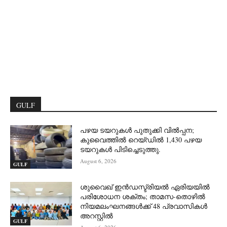
GULF
പഴയ ടയറുകൾ പുതുക്കി വിൽപ്പന;
കുവൈത്തിൽ റെയ്ഡിൽ 1,430 പഴയ
ടയറുകൾ പിടിച്ചെടുത്തു.
August 6, 2026
GULF
ശുവൈഖ് ഇൻഡസ്ട്രിയൽ ഏരിയയിൽ
പരിശോധന ശക്തം; താമസ-തൊഴിൽ
നിയമലംഘനങ്ങൾക്ക് 48 പ്രവാസികൾ
അറസ്റ്റിൽ
GULF