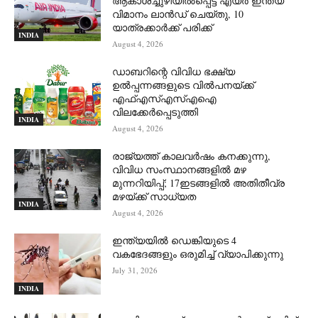
ആകാശച്ചുഴിയില്‍പ്പെട്ട എയര്‍ ഇന്ത്യ
വിമാനം ലാന്‍ഡ് ചെയ്തു, 10
യാത്രക്കാര്‍ക്ക് പരിക്ക്
INDIA
August 4, 2026
ഡാബറിന്റെ വിവിധ ഭക്ഷ്യ
ഉൽപ്പന്നങ്ങളുടെ വിൽപനയ്ക്ക്
എഫ്എസ്എസ്എഐ
വിലക്കേർപ്പെടുത്തി
INDIA
August 4, 2026
രാജ്യത്ത് കാലവർഷം കനക്കുന്നു,
വിവിധ സംസ്ഥാനങ്ങളിൽ മഴ
മുന്നറിയിപ്പ്; 17ഇടങ്ങളിൽ അതിതീവ്ര
മഴയ്ക്ക് സാധ്യത
INDIA
August 4, 2026
ഇന്ത്യയിൽ ഡെങ്കിയുടെ 4
വകഭേദങ്ങളും ഒരുമിച്ച് വ്യാപിക്കുന്നു
July 31, 2026
INDIA