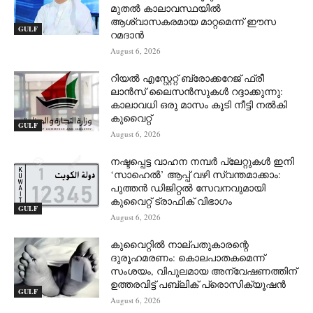
മുതൽ കാലാവസ്ഥയിൽ
ആശ്വാസകരമായ മാറ്റമെന്ന് ഈസ
GULF
റമദാൻ
August 6, 2026
റിയൽ എസ്റ്റേറ്റ് ബ്രോക്കറേജ് ഫ്രീ
ലാൻസ് ലൈസൻസുകൾ റദ്ദാക്കുന്നു:
കാലാവധി ഒരു മാസം കൂടി നീട്ടി നൽകി
കുവൈറ്റ്
GULF
August 6, 2026
നഷ്ടപ്പെട്ട വാഹന നമ്പർ പ്ലേറ്റുകൾ ഇനി
‘സാഹെൽ’ ആപ്പ് വഴി സ്വന്തമാക്കാം:
പുത്തൻ ഡിജിറ്റൽ സേവനവുമായി
കുവൈറ്റ് ട്രാഫിക് വിഭാഗം
GULF
August 6, 2026
കുവൈറ്റിൽ നാല്പതുകാരന്റെ
ദുരൂഹമരണം: കൊലപാതകമെന്ന്
സംശയം, വിപുലമായ അന്വേഷണത്തിന്
ഉത്തരവിട്ട് പബ്ലിക് പ്രൊസിക്യൂഷൻ
GULF
August 6, 2026