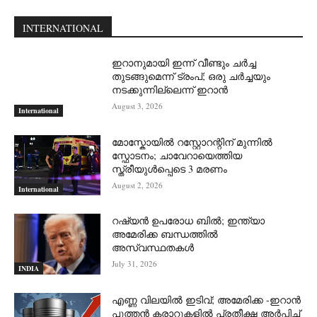
INTERNATIONAL
ഇറാനുമായി ഇന്ന് വീണ്ടും ചര്‍ച്ച
തുടങ്ങുമെന്ന് ട്രംപ്; ഒരു ചര്‍ച്ചയും
നടക്കുന്നില്ലെന്ന് ഇറാന്‍
August 3, 2026
International
മോസ്കോയിൽ റസ്റ്റോറന്റിന് മുന്നിൽ
സ്ഫോടനം; ചാവേറായെത്തിയ
സ്ത്രീയുൾപ്പെടെ 3 മരണം
August 2, 2026
International
റഷ്യന്‍ ഉപരോധ ബില്‍; ഇന്ത്യാ
അമേരിക്ക ബന്ധത്തില്‍
അസ്വസ്ഥതകള്‍
July 31, 2026
INDIA
എണ്ണ വിലയില്‍ ഇടിവ്; അമേരിക്ക -ഇറാന്‍
പുത്തന്‍ കരാറുകളില്‍ പ്രതീക്ഷ അര്‍പ്പിച്ച്