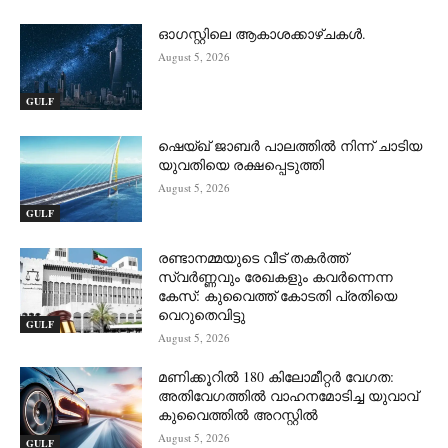
ഓഗസ്റ്റിലെ ആകാശക്കാഴ്ചകൾ.
August 5, 2026
GULF
ഷെയ്ഖ് ജാബർ പാലത്തിൽ നിന്ന് ചാടിയ
യുവതിയെ രക്ഷപ്പെടുത്തി
August 5, 2026
GULF
രണ്ടാനമ്മയുടെ വീട് തകർത്ത്
സ്വർണ്ണവും രേഖകളും കവർന്നെന്ന
കേസ്: കുവൈത്ത് കോടതി പ്രതിയെ
വെറുതെവിട്ടു
GULF
August 5, 2026
മണിക്കൂറിൽ 180 കിലോമീറ്റർ വേഗത:
അതിവേഗത്തിൽ വാഹനമോടിച്ച യുവാവ്
കുവൈത്തിൽ അറസ്റ്റിൽ
August 5, 2026
GULF