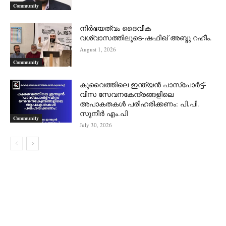
Community
നിർഭയത്വം ദൈവീക
വശ്വാസത്തിലൂടെ-ഷഫീഖ് അബ്ദു റഹീം.
August 1, 2026
Community
കുവൈത്തിലെ ഇന്ത്യൻ പാസ്‌പോർട്ട്-
വിസ സേവനകേന്ദ്രങ്ങളിലെ
അപാകതകൾ പരിഹരിക്കണം: പി.പി.
സുനീർ എം.പി
Community
July 30, 2026