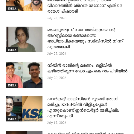
വിവാദത്തില്‍ ശ്വേത മേനോന് എതിരെ
INDIA
രമേശ് പിഷാരടി
July 28, 2026
മയക്കുമരുന്ന് സാമ്പത്തിക ഇടപാട്;
അറസ്റ്റിലായ രണ്ടാമത്തെ
അധ്യാപികയെയും സർവീസിൽ നിന്ന്
പുറത്താക്കി
INDIA
July 27, 2026
നിതിൻ രാജിന്റെ മരണം; ഒളിവിൽ
കഴിഞ്ഞിരുന്ന ഡോ.എം.കെ റാം പിടിയിൽ
July 20, 2026
INDIA
പവർക്കട്ട്: ഓക്‌സിജൻ മുടങ്ങി രോഗി
മരിച്ചു; KSEBയിൽ വിളിച്ചപ്പോൾ
എന്തുകൊണ്ട് ഇൻവെർട്ടർ മേടിച്ചില്ല
എന്ന് മറുപടി
INDIA
July 17, 2026