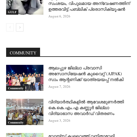
സംശയം, വിപുലമായ അന്വേഷണത്തിന്
ഉത്തരവിട്ട് പബ്ലിക് പ്രൊസിക്യൂഷൻ
GULF
August 6, 2026
COMMUNITY
ആലപ്പുഴ ജില്ലാ പ്രവാസി
അസോസിയേഷൻ കുവൈറ്റ് (AJPAK)
സാം ആന്റണിക്ക് യാത്രയയപ്പ് നൽകി
August 7, 2026
Community
വിദ്യാർത്ഥികളിൽ ആവേശമുണർത്തി
കെ.കെ.എം.എ കണ്ണൂർ ജില്ലാ
വിദ്യാഭാസ അവാർഡ് വിതരണം
August 3, 2026
Community
വോയ്സ് കുവൈത്ത് വനിതാവേദി