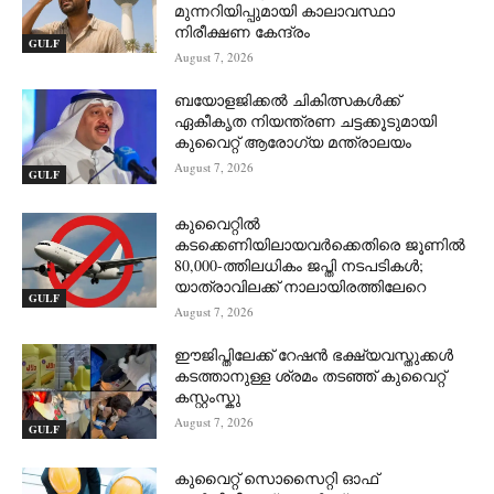
മുന്നറിയിപ്പുമായി കാലാവസ്ഥാ
നിരീക്ഷണ കേന്ദ്രം
GULF
August 7, 2026
ബയോളജിക്കൽ ചികിത്സകൾക്ക്
ഏകീകൃത നിയന്ത്രണ ചട്ടക്കൂടുമായി
കുവൈറ്റ് ആരോഗ്യ മന്ത്രാലയം
August 7, 2026
GULF
കുവൈറ്റിൽ
കടക്കെണിയിലായവർക്കെതിരെ ജൂണിൽ
80,000-ത്തിലധികം ജപ്തി നടപടികൾ;
യാത്രാവിലക്ക് നാലായിരത്തിലേറെ
GULF
August 7, 2026
ഈജിപ്തിലേക്ക് റേഷൻ ഭക്ഷ്യവസ്തുക്കൾ
കടത്താനുള്ള ശ്രമം തടഞ്ഞ് കുവൈറ്റ്
കസ്റ്റംസ്കു
August 7, 2026
GULF
കുവൈറ്റ് സൊസൈറ്റി ഓഫ്