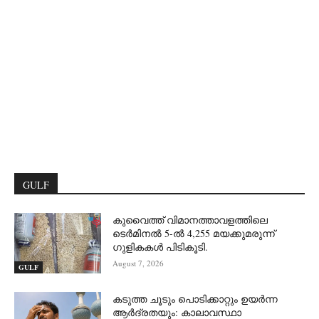
GULF
കുവൈത്ത് വിമാനത്താവളത്തിലെ
ടെർമിനൽ 5-ൽ 4,255 മയക്കുമരുന്ന്
ഗുളികകൾ പിടികൂടി.
August 7, 2026
GULF
കടുത്ത ചൂടും പൊടിക്കാറ്റും ഉയർന്ന
ആർദ്രതയും: കാലാവസ്ഥാ