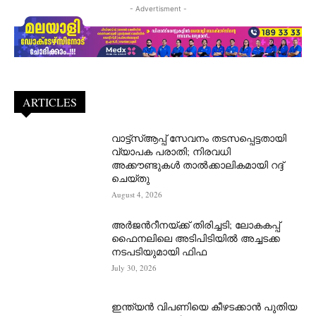
- Advertisment -
ARTICLES
വാട്ട്‌സ്ആപ്പ് സേവനം തടസപ്പെട്ടതായി
വ്യാപക പരാതി; നിരവധി
അക്കൗണ്ടുകൾ താൽക്കാലികമായി റദ്ദ്
ചെയ്തു
August 4, 2026
അർജന്‍റീനയ്ക്ക് തിരിച്ചടി; ലോകകപ്പ്
ഫൈനലിലെ അടിപിടിയിൽ അച്ചടക്ക
നടപടിയുമായി ഫിഫ
July 30, 2026
ഇന്ത്യൻ വിപണിയെ കീഴടക്കാന്‍ പുതിയ