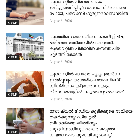
കുവൈറ്റിൽ പ്രവാസിയെ
ഇടിച്ചുതെറിപ്പിച്ച് വാഹനം നിർത്താതെ
പോയി; പ്രവാസി ഗുരുതരാവസ്ഥയിൽ
August 6, 2026
GULF
കുഞ്ഞിനെ മാതാവിനെ കാണിച്ചില്ല,
പരിചരണത്തിൽ വീഴ്ച വരുത്തി:
കുവൈറ്റിൽ പിതാവിന് കനത്ത പിഴ
ചുമത്തി കോടതി
GULF
August 6, 2026
കുവൈറ്റിൽ കനത്ത ചൂടും ഉയർന്ന
ഈർപ്പവും: അന്തരീക്ഷ താപനില 50
ഡിഗ്രിയിലേക്ക് ഉയർന്നേക്കും,
തീരദേശങ്ങളിൽ കടുത്ത മൂടൽമഞ്ഞ്
GULF
August 6, 2026
സോഷ്യൽ മീഡിയ കുട്ടികളുടെ ഭാവിയെ
തകർക്കുന്നു: ഡിജിറ്റൽ
ബ്ലാക്ക്‌മെയിലിങ്ങിനും
ബുള്ളിയിങ്ങിനുമെതിരെ കടുത്ത
GULF
നിയമനടപടിയുമായി കുവൈറ്റ്