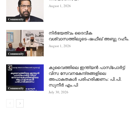
August 1, 2026
Community
നിർഭയത്വം ദൈവീക
വശ്വാസത്തിലൂടെ-ഷഫീഖ് അബ്ദു റഹീം.
August 1, 2026
Community
കുവൈത്തിലെ ഇന്ത്യൻ പാസ്‌പോർട്ട്-
വിസ സേവനകേന്ദ്രങ്ങളിലെ
അപാകതകൾ പരിഹരിക്കണം: പി.പി.
സുനീർ എം.പി
Community
July 30, 2026