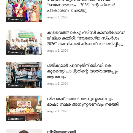
“ഓണോത്സവം – 2026” ന്റെ ഫ്ലയർ
പ്രകാശനം ചെയ്തു
August 3, 2026
Community
കുവൈത്ത് കെഎംസിസി കാസർഗോഡ്
ജില്ലാ കമ്മിറ്റി; “ആരോഗ്യ സ്പർശം
2026” മെഡിക്കൽ ക്യാമ്പ് സംഘടിപ്പിച്ചു
August 2, 2026
Community
ശ്രീകുമാർ പുന്നൂരിന് ബി.ഡി.കെ
കുവൈറ്റ് ചാപ്റ്ററിന്റെ യാത്രയയപ്പും
ആദരവും
August 2, 2026
Community
ശിഹാബ് തങ്ങൾ അനുസ്മരണവും
ഭാഷാ സമര അനുസ്മരണവും നടത്തി
August 1, 2026
Community
നിര്യാതനായി