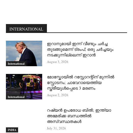
INTERNATIONAL
ഇറാനുമായി ഇന്ന് വീണ്ടും ചര്‍ച്ച
തുടങ്ങുമെന്ന് ട്രംപ്; ഒരു ചര്‍ച്ചയും
നടക്കുന്നില്ലെന്ന് ഇറാന്‍
August 3, 2026
International
മോസ്കോയിൽ റസ്റ്റോറന്റിന് മുന്നിൽ
സ്ഫോടനം; ചാവേറായെത്തിയ
സ്ത്രീയുൾപ്പെടെ 3 മരണം
August 2, 2026
International
റഷ്യന്‍ ഉപരോധ ബില്‍; ഇന്ത്യാ
അമേരിക്ക ബന്ധത്തില്‍
അസ്വസ്ഥതകള്‍
July 31, 2026
INDIA