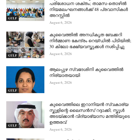
പരിശോധന ശക്തം; താമസ-തൊഴിൽ
നിയമലംഘനങ്ങൾക്ക് 48 പ്രവാസികൾ
അറസ്റ്റിൽ
GULF
August 6, 2026
കുവൈത്തിൽ അനധികൃത ബേക്കറി
നിർമ്മാണ കേന്ദ്രം റെയ്ഡിൽ പിടിയിൽ;
30 കിലോ ഭക്ഷ്യവസ്തുക്കൾ നശിപ്പിച്ചു
August 6, 2026
GULF
ആലപ്പുഴ സ്വദേശിനി കുവൈത്തിൽ
നിര്യാതയായി
August 6, 2026
GULF
കുവൈത്തിലെ ഇറാനിയൻ സ്വകാര്യ
സ്കൂളിന്റെ ലൈസൻസ് റദ്ദാക്കി; സ്കൂൾ
അടയ്ക്കാൻ വിദ്യാഭ്യാസ മന്ത്രിയുടെ
ഉത്തരവ്
GULF
August 6, 2026