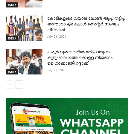
INDIA
കോടികളുടെ വ്യാജ ലോൺ ആപ്പ് തട്ടിപ്പ് :
അന്താരാഷ്ട്ര കോൾ സെന്റർ സംഘം
പിടിയില്‍
July 28, 2026
INDIA
കരൂർ ദുരന്തത്തിൽ മരിച്ചവരുടെ
കുടുംബാംഗങ്ങൾക്കുള്ള നിയമനം:
ഹൈക്കോടതി റദ്ദാക്കി
July 27, 2026
INDIA