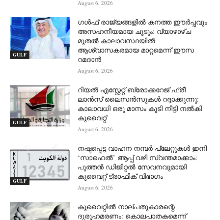
August 6, 2026
ഗൾഫ് രാജ്യങ്ങളിൽ കനത്ത ഈർപ്പവും
അസഹനീയമായ ചൂടും: വ്യാഴാഴ്ച
മുതൽ കാലാവസ്ഥയിൽ
ആശ്വാസകരമായ മാറ്റമെന്ന് ഈസ
GULF
റമദാൻ
August 6, 2026
റിയൽ എസ്റ്റേറ്റ് ബ്രോക്കറേജ് ഫ്രീ
ലാൻസ് ലൈസൻസുകൾ റദ്ദാക്കുന്നു:
കാലാവധി ഒരു മാസം കൂടി നീട്ടി നൽകി
കുവൈറ്റ്
GULF
August 6, 2026
നഷ്ടപ്പെട്ട വാഹന നമ്പർ പ്ലേറ്റുകൾ ഇനി
‘സാഹെൽ’ ആപ്പ് വഴി സ്വന്തമാക്കാം:
പുത്തൻ ഡിജിറ്റൽ സേവനവുമായി
കുവൈറ്റ് ട്രാഫിക് വിഭാഗം
GULF
August 6, 2026
കുവൈറ്റിൽ നാല്പതുകാരന്റെ
ദുരൂഹമരണം: കൊലപാതകമെന്ന്