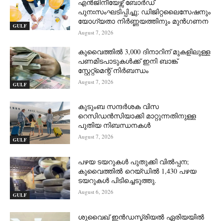
എൻജിനീയേഴ്സ് ബോർഡ്
പുനഃസംഘടിപ്പിച്ചു; ഡിജിറ്റലൈസേഷനും
യോഗ്യതാ നിർണ്ണയത്തിനും മുൻഗണന
GULF
August 7, 2026
കുവൈത്തിൽ 3,000 ദിനാറിന് മുകളിലുള്ള
പണമിടപാടുകൾക്ക് ഇനി ബാങ്ക്
സ്റ്റേറ്റ്‌മെന്റ് നിർബന്ധം
August 7, 2026
GULF
കുടുംബ സന്ദർശക വിസ
റെസിഡൻസിയാക്കി മാറ്റുന്നതിനുള്ള
പുതിയ നിബന്ധനകൾ
August 7, 2026
GULF
പഴയ ടയറുകൾ പുതുക്കി വിൽപ്പന;
കുവൈത്തിൽ റെയ്ഡിൽ 1,430 പഴയ
ടയറുകൾ പിടിച്ചെടുത്തു.
August 6, 2026
GULF
ശുവൈഖ് ഇൻഡസ്ട്രിയൽ ഏരിയയിൽ