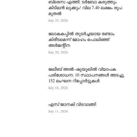
ബ്രെസ എത്തി: ടർബോ കരുത്തും
കിടിലൻ ലുക്കും! വില 7.40 ലക്ഷം രൂപ
മുതൽ
July 25, 2026
ലോകകപ്പിൽ തുടർച്ചയായ രണ്ടാം
കിരീടമെന്ന് മോഹം പൊലിഞ്ഞ്
അർ‍ജന്റീന
July 20, 2026
ജലീബ് അൽ-ഷുയൂഖിൽ വ്യാപക
പരിശോധന; 10 സ്ഥാപനങ്ങൾ അടച്ചു,
152 ലംഘന റിപ്പോർട്ടുകൾ
July 16, 2026
എസ് ജാനകി വിടവാങ്ങി
July 11, 2026