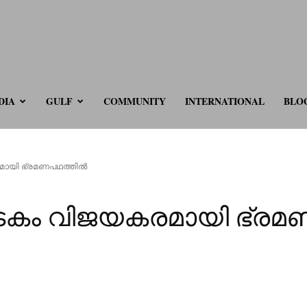
ve.com
DIA
GULF
COMMUNITY
INTERNATIONAL
BLO
ായി ഭ്രമണപഥത്തിൽ
കം വിജയകരമായി ഭ്രമ