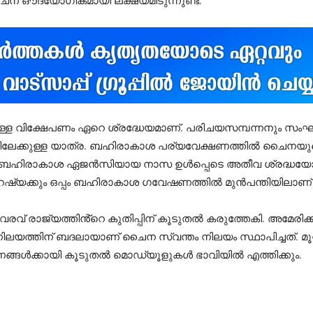
ുള്ള വിക്ഷേപണം ഏറെ ശ്രദ്ധേയമാണ്. പരിചയസമ്പന്നനും സ
ിലേക്കുള്ള യാത്ര. ബഹിരാകാശ പര്യവേക്ഷണത്തിൽ ചൈനയു
രിക്കൻ ബഹിരാകാശ ഏജൻസിയായ നാസ ഉൾപ്പെടെ അതീവ ശ്രദ്
്കും റഷ്യക്കും ഒപ്പം ബഹിരാകാശ ഗവേഷണത്തിൽ മുൻപന്തിയിലാ
് രാജ്യത്തിൻ്റെ കുതിപ്പിന് കൂടുതൽ കരുത്തേകി. അമേരി
 നിലയത്തിന് ബദലായാണ് ചൈന സ്വന്തം നിലയം സ്ഥാപിച്ചത്. 
ണങ്ങൾക്കായി കൂടുതൽ മൊഡ്യൂളുകൾ ഭാവിയിൽ എത്തിക്കും.