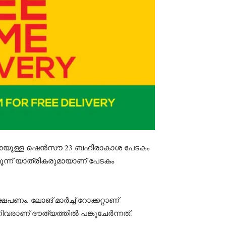
 ഭാഗമായുള്ള ഷെൻസൗ 23 ബഹിരാകാശ പേടകം
ൂന്ന് യാത്രികരുമായാണ് പേടകം
പണം. ലോങ് മാർച്ച് റോക്കറ്റാണ്
ിവരാണ് ദൗത്യത്തിൽ പങ്കുചേർന്നത്.