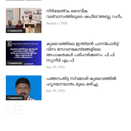
നിർഭയത്വം ദൈവീക
വശ്വാസത്തിലൂടെ-ഷഫീഖ് അബ്ദു റഹീം.
August 1, 2026
Community
കുവൈത്തിലെ ഇന്ത്യൻ പാസ്‌പോർട്ട്-
വിസ സേവനകേന്ദ്രങ്ങളിലെ
അപാകതകൾ പരിഹരിക്കണം: പി.പി.
സുനീർ എം.പി
Community
July 30, 2026
പത്തനംതിട്ട സ്വദേശി കുവൈത്തിൽ
ഹൃദയാഘാതം മൂലം മരിച്ചു.
July 30, 2026
Community