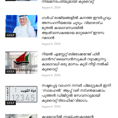
നിയമനടപടിയുമായി കുവൈറ്റ്
August 6, 2026
ഗൾഫ് രാജ്യങ്ങളിൽ കനത്ത ഈർപ്പവും
അസഹനീയമായ ചൂടും: വ്യാഴാഴ്ച
മുതൽ കാലാവസ്ഥയിൽ
ആശ്വാസകരമായ മാറ്റമെന്ന് ഈസ
GULF
റമദാൻ
August 6, 2026
റിയൽ എസ്റ്റേറ്റ് ബ്രോക്കറേജ് ഫ്രീ
ലാൻസ് ലൈസൻസുകൾ റദ്ദാക്കുന്നു:
കാലാവധി ഒരു മാസം കൂടി നീട്ടി നൽകി
കുവൈറ്റ്
GULF
August 6, 2026
നഷ്ടപ്പെട്ട വാഹന നമ്പർ പ്ലേറ്റുകൾ ഇനി
‘സാഹെൽ’ ആപ്പ് വഴി സ്വന്തമാക്കാം:
പുത്തൻ ഡിജിറ്റൽ സേവനവുമായി
കുവൈറ്റ് ട്രാഫിക് വിഭാഗം
GULF
August 6, 2026
കുവൈറ്റിൽ നാല്പതുകാരന്റെ