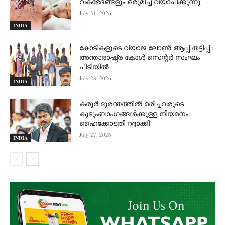
വകഭേദങ്ങളും ഒരുമിച്ച് വ്യാപിക്കുന്നു
July 31, 2026
INDIA
കോടികളുടെ വ്യാജ ലോൺ ആപ്പ് തട്ടിപ്പ് :
അന്താരാഷ്ട്ര കോൾ സെന്റർ സംഘം
പിടിയില്‍
July 28, 2026
INDIA
കരൂർ ദുരന്തത്തിൽ മരിച്ചവരുടെ
കുടുംബാംഗങ്ങൾക്കുള്ള നിയമനം:
ഹൈക്കോടതി റദ്ദാക്കി
July 27, 2026
INDIA