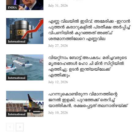
July 31, 2026
INDIA
എണ്ണ വിലയില്‍ ഇടിവ്; അമേരിക്ക -ഇറാന്‍
പുത്തന്‍ കരാറുകളില്‍ പ്രതീക്ഷ അര്‍പ്പിച്ച്
വിപണിയില്‍ കുറഞ്ഞത് അഞ്ച്
ശതമാനത്തിലേറെ എണ്ണവില
International
July 27, 2026
വിയറ്റ്നാം ബോട്ട് അപകടം: മരിച്ചവരുടെ
മൃതദേഹങ്ങൾ ഹോ ചി മിൻ സിറ്റിയിൽ
എത്തിച്ചു; ഉടൻ ഇന്ത്യയിലേക്ക്
എത്തിക്കും
International
July 12, 2026
പറന്നുകൊണ്ടിരുന്ന വിമാനത്തിന്റെ
ജനൽ ഇളകി; പുറത്തേക്ക് തെറിച്ച്
യാത്രികൻ, രക്ഷപ്പെട്ടത് തലനാരിഴയ്ക്ക്
July 10, 2026
International