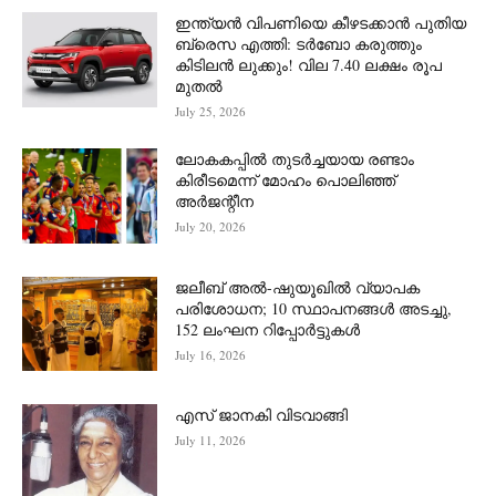
ഇന്ത്യൻ വിപണിയെ കീഴടക്കാന്‍ പുതിയ
ബ്രെസ എത്തി: ടർബോ കരുത്തും
കിടിലൻ ലുക്കും! വില 7.40 ലക്ഷം രൂപ
മുതൽ
July 25, 2026
ലോകകപ്പിൽ തുടർച്ചയായ രണ്ടാം
കിരീടമെന്ന് മോഹം പൊലിഞ്ഞ്
അർ‍ജന്റീന
July 20, 2026
ജലീബ് അൽ-ഷുയൂഖിൽ വ്യാപക
പരിശോധന; 10 സ്ഥാപനങ്ങൾ അടച്ചു,
152 ലംഘന റിപ്പോർട്ടുകൾ
July 16, 2026
എസ് ജാനകി വിടവാങ്ങി
July 11, 2026