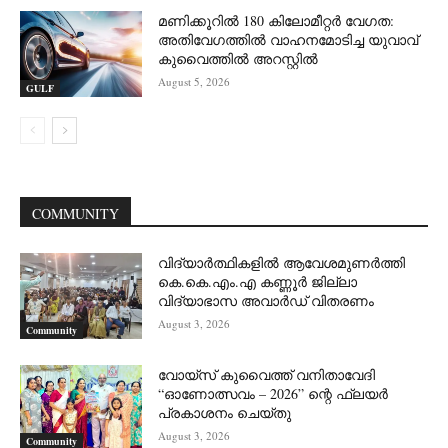
മണിക്കൂറിൽ 180 കിലോമീറ്റർ വേഗത:
അതിവേഗത്തിൽ വാഹനമോടിച്ച യുവാവ്
കുവൈത്തിൽ അറസ്റ്റിൽ
August 5, 2026
GULF
COMMUNITY
വിദ്യാർത്ഥികളിൽ ആവേശമുണർത്തി
കെ.കെ.എം.എ കണ്ണൂർ ജില്ലാ
വിദ്യാഭാസ അവാർഡ് വിതരണം
August 3, 2026
Community
വോയ്സ് കുവൈത്ത് വനിതാവേദി
“ഓണോത്സവം – 2026” ന്റെ ഫ്ലയർ
പ്രകാശനം ചെയ്തു
August 3, 2026
Community