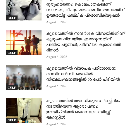
ദുരൂഹമരണം: കൊലപാതകമെന്ന്
സംശയം, വിപുലമായ അന്വേഷണത്തിന്
ഉത്തരവിട്ട് പബ്ലിക് പ്രൊസിക്യൂഷൻ
GULF
August 6, 2026
കുവൈത്തിൽ സന്ദർശക വിസയിൽനിന്ന്
കുടുംബ വിസയിലേക്ക്മാറുന്നതിന്
പുതിയ ചട്ടങ്ങൾ; ഫീസ് 150 കുവൈത്തി
ദിനാർ
GULF
August 6, 2026
കുവൈത്തിൽ വ്യാപക പരിശോധന;
റെസിഡൻസി, തൊഴിൽ
നിയമലംഘനങ്ങളിൽ 56 പേർ പിടിയിൽ
August 5, 2026
GULF
കുവൈത്തിൽ അനധികൃത ഗർഭച്ഛിദ്രം
നടത്തിയെന്ന ആരോപണം:
ഈജിപ്ഷ്യൻ ഗൈനക്കോളജിസ്റ്റ്
അറസ്റ്റിൽ
GULF
August 5, 2026