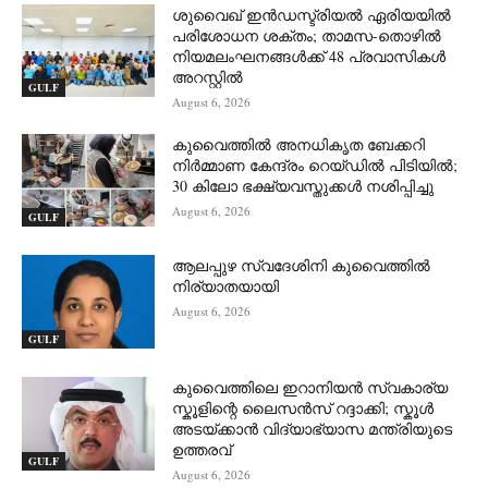
ശുവൈഖ് ഇൻഡസ്ട്രിയൽ ഏരിയയിൽ
പരിശോധന ശക്തം; താമസ-തൊഴിൽ
നിയമലംഘനങ്ങൾക്ക് 48 പ്രവാസികൾ
അറസ്റ്റിൽ
GULF
August 6, 2026
കുവൈത്തിൽ അനധികൃത ബേക്കറി
നിർമ്മാണ കേന്ദ്രം റെയ്ഡിൽ പിടിയിൽ;
30 കിലോ ഭക്ഷ്യവസ്തുക്കൾ നശിപ്പിച്ചു
August 6, 2026
GULF
ആലപ്പുഴ സ്വദേശിനി കുവൈത്തിൽ
നിര്യാതയായി
August 6, 2026
GULF
കുവൈത്തിലെ ഇറാനിയൻ സ്വകാര്യ
സ്കൂളിന്റെ ലൈസൻസ് റദ്ദാക്കി; സ്കൂൾ
അടയ്ക്കാൻ വിദ്യാഭ്യാസ മന്ത്രിയുടെ
ഉത്തരവ്
GULF
August 6, 2026