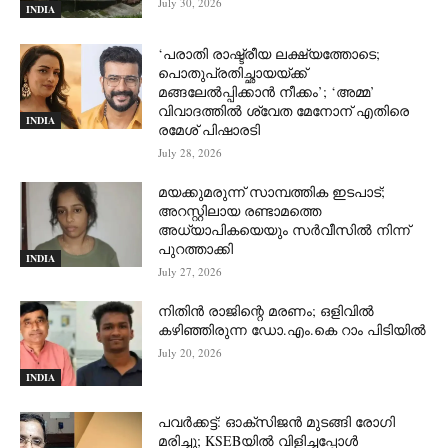
July 30, 2026
INDIA
‘പരാതി രാഷ്ട്രീയ ലക്ഷ്യത്തോടെ;
പൊതുപ്രതിച്ഛായയ്ക്ക്
മങ്ങലേല്‍പ്പിക്കാന്‍ നീക്കം’; ‘അമ്മ’
വിവാദത്തില്‍ ശ്വേത മേനോന് എതിരെ
INDIA
രമേശ് പിഷാരടി
July 28, 2026
മയക്കുമരുന്ന് സാമ്പത്തിക ഇടപാട്;
അറസ്റ്റിലായ രണ്ടാമത്തെ
അധ്യാപികയെയും സർവീസിൽ നിന്ന്
പുറത്താക്കി
INDIA
July 27, 2026
നിതിൻ രാജിന്റെ മരണം; ഒളിവിൽ
കഴിഞ്ഞിരുന്ന ഡോ.എം.കെ റാം പിടിയിൽ
July 20, 2026
INDIA
പവർക്കട്ട്: ഓക്‌സിജൻ മുടങ്ങി രോഗി
മരിച്ചു; KSEBയിൽ വിളിച്ചപ്പോൾ