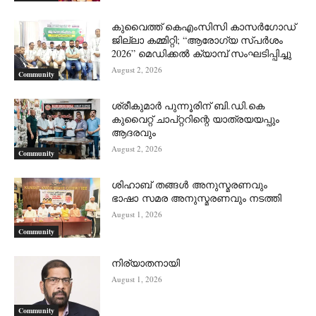
കുവൈത്ത് കെഎംസിസി കാസർഗോഡ്
ജില്ലാ കമ്മിറ്റി; “ആരോഗ്യ സ്പർശം
2026” മെഡിക്കൽ ക്യാമ്പ് സംഘടിപ്പിച്ചു
August 2, 2026
Community
ശ്രീകുമാർ പുന്നൂരിന് ബി.ഡി.കെ
കുവൈറ്റ് ചാപ്റ്ററിന്റെ യാത്രയയപ്പും
ആദരവും
August 2, 2026
Community
ശിഹാബ് തങ്ങൾ അനുസ്മരണവും
ഭാഷാ സമര അനുസ്മരണവും നടത്തി
August 1, 2026
Community
നിര്യാതനായി
August 1, 2026
Community