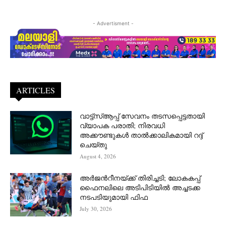
- Advertisment -
ARTICLES
വാട്ട്‌സ്ആപ്പ് സേവനം തടസപ്പെട്ടതായി
വ്യാപക പരാതി; നിരവധി
അക്കൗണ്ടുകൾ താൽക്കാലികമായി റദ്ദ്
ചെയ്തു
August 4, 2026
അർജന്‍റീനയ്ക്ക് തിരിച്ചടി; ലോകകപ്പ്
ഫൈനലിലെ അടിപിടിയിൽ അച്ചടക്ക
നടപടിയുമായി ഫിഫ
July 30, 2026