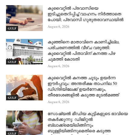
കുവൈറ്റിൽ പ്രവാസിയെ
ഇടിച്ചുതെറിപ്പിച്ച് വാഹനം നിർത്താതെ
പോയി; പ്രവാസി ഗുരുതരാവസ്ഥയിൽ
August 6, 2026
GULF
കുഞ്ഞിനെ മാതാവിനെ കാണിച്ചില്ല,
പരിചരണത്തിൽ വീഴ്ച വരുത്തി:
കുവൈറ്റിൽ പിതാവിന് കനത്ത പിഴ
ചുമത്തി കോടതി
GULF
August 6, 2026
കുവൈറ്റിൽ കനത്ത ചൂടും ഉയർന്ന
ഈർപ്പവും: അന്തരീക്ഷ താപനില 50
ഡിഗ്രിയിലേക്ക് ഉയർന്നേക്കും,
തീരദേശങ്ങളിൽ കടുത്ത മൂടൽമഞ്ഞ്
GULF
August 6, 2026
സോഷ്യൽ മീഡിയ കുട്ടികളുടെ ഭാവിയെ
തകർക്കുന്നു: ഡിജിറ്റൽ
ബ്ലാക്ക്‌മെയിലിങ്ങിനും
ബുള്ളിയിങ്ങിനുമെതിരെ കടുത്ത
GULF