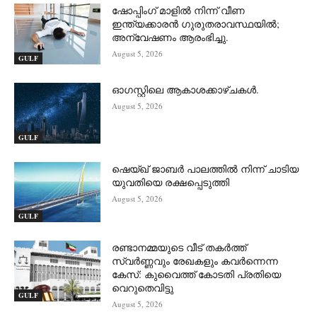
ഷോപ്പിംഗ് മാളിൽ നിന്ന് വീണ
ഇന്ത്യക്കാരൻ ഗുരുതരാവസ്ഥയിൽ;
അന്വേഷണം ആരംഭിച്ചു.
August 5, 2026
GULF
ഓഗസ്റ്റിലെ ആകാശക്കാഴ്ചകൾ.
August 5, 2026
GULF
ഷെയ്ഖ് ജാബർ പാലത്തിൽ നിന്ന് ചാടിയ
യുവതിയെ രക്ഷപ്പെടുത്തി
August 5, 2026
GULF
രണ്ടാനമ്മയുടെ വീട് തകർത്ത്
സ്വർണ്ണവും രേഖകളും കവർന്നെന്ന
കേസ്: കുവൈത്ത് കോടതി പ്രതിയെ
വെറുതെവിട്ടു
GULF
August 5, 2026